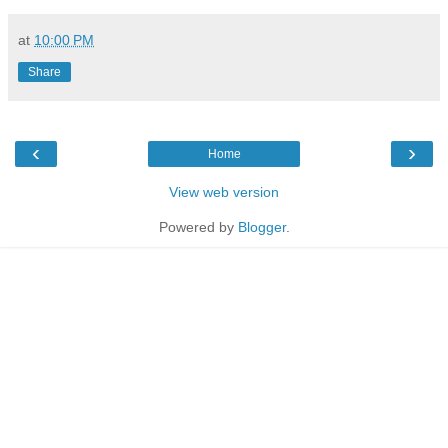
at
10:00 PM
Share
‹
›
Home
View web version
Powered by
Blogger
.