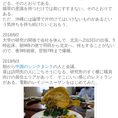
どる。そのとおりである。
贖罪の意識を持つだけでは前にすすまない。そのとおりで
ある。
ただ、沖縄には論理で片付けてはいけないものがあるとい
う気持ちを持ち続けたいとおもう。
2018/9/2
大学の研究の関係で会社を休んで、北京へ2泊3日の出張。5
時起床。朝9時の便で羽田から北京へ。何もすることがない
ので、夜9時就寝。翌朝7時まで爆睡。
2018/9/3
朝から
中国のシンクタンク
の人と会議。
昼は訪問先の人にごちそうになる。研究所のすぐ横に職員
向けの居住エリアがあって、そこにいい感じのレストラン
がある。電動のレイジースーザンをはじめてみた。