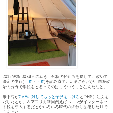
2018/9/29-30 研究の続き、分析の枠組みを探して、改めて
決定の本質(
上巻
・
下巻
)を読み直す。いまさらだが、国際政
治の分野で学位をとるってのはこういうことなんだなと。
米下院が
CVEに対してもっと予算をつけろ
とDHSに注文を
だしたとか、西アフリカ諸国例えばベニンがインターネッ
ト税を導入するだとかいろいろ時代の終わりを感じた月で
もあった。