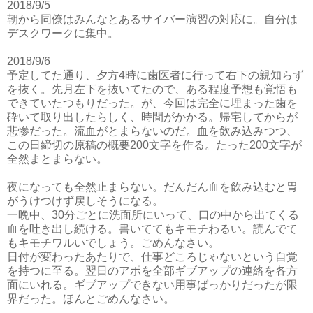
2018/9/5
朝から同僚はみんなとあるサイバー演習の対応に。自分は
デスクワークに集中。
2018/9/6
予定してた通り、夕方4時に歯医者に行って右下の親知らず
を抜く。先月左下を抜いてたので、ある程度予想も覚悟も
できていたつもりだった。が、今回は完全に埋まった歯を
砕いて取り出したらしく、時間がかかる。帰宅してからが
悲惨だった。流血がとまらないのだ。血を飲み込みつつ、
この日締切の原稿の概要200文字を作る。たった200文字が
全然まとまらない。
夜になっても全然止まらない。だんだん血を飲み込むと胃
がうけつけず戻しそうになる。
一晩中、30分ごとに洗面所にいって、口の中から出てくる
血を吐き出し続ける。書いててもキモチわるい。読んでて
もキモチワルいでしょう。ごめんなさい。
日付が変わったあたりで、仕事どころじゃないという自覚
を持つに至る。翌日のアポを全部ギブアップの連絡を各方
面にいれる。ギブアップできない用事ばっかりだったが限
界だった。ほんとごめんなさい。