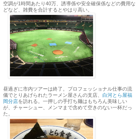
空調が1時間あたり40万、誘導係や安全確保係などの費用な
どなど、雑費を合計するとやはり高い。
昼過ぎに市内ツアーは終了。プロフェッショナル仕事の流
儀でとりあげられたラーメン屋さんの支店、
白河とら屋福
岡分店
を訪れる。一押しの手打ち麺はもちろん美味しい
が、チャーシュー、メンマまで含めて空きのない一杯だっ
た。