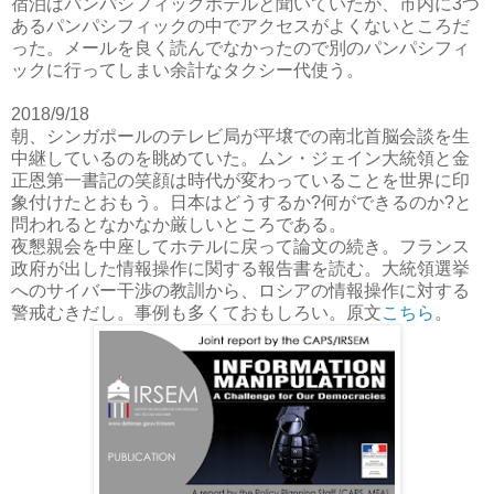
宿泊はパンパシフィックホテルと聞いていたが、市内に3つ
あるパンパシフィックの中でアクセスがよくないところだ
った。メールを良く読んでなかったので別のパンパシフィ
ックに行ってしまい余計なタクシー代使う。
2018/9/18
朝、シンガポールのテレビ局が平壌での南北首脳会談を生
中継しているのを眺めていた。ムン・ジェイン大統領と金
正恩第一書記の笑顔は時代が変わっていることを世界に印
象付けたとおもう。日本はどうするか?何ができるのか?と
問われるとなかなか厳しいところである。
夜懇親会を中座してホテルに戻って論文の続き。フランス
政府が出した情報操作に関する報告書を読む。大統領選挙
へのサイバー干渉の教訓から、ロシアの情報操作に対する
警戒むきだし。事例も多くておもしろい。原文
こちら
。