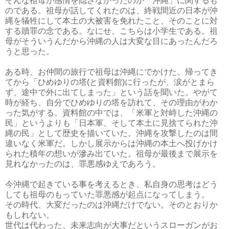
そんな祖母が感情を隠さなかったのが「沖縄」に関するも
のである。祖母が話してくれたのは、終戦間近の日本が沖
縄を犠牲にして本土の大被害を免れたこと、そのことに対
する贖罪の念である。なにせ、こちらは小学生である。祖
母がそういうんだから沖縄の人は大変な目にあったんだろ
うと思った。
ある時、お仲間の旅行で祖母は沖縄にでかけた。帰ってき
てから「ひめゆりの塔(と資料館)に行ったが、涙がとまら
ず、途中で外に出てしまった」という話を聞いた。やがて
時が経ち、自分でひめゆりの塔を訪れて、その理由がわか
った気がする。資料館の中では、「米軍と対峙した沖縄の
民」というよりも「日本軍、そして本土に見捨てられた沖
縄の民」として歴史を描いていた。沖縄を攻撃したのは間
違いなく米軍だ。しかし展示からは沖縄の本土へ投げかけ
られた積年の想いが滲み出ていた。祖母が最後まで展示を
見れなかったのは、罪悪感ゆえであろう。
今沖縄で起きている事を考えるとき、私自身の思考はどう
しても祖母のもっていた罪悪感が起点になってしまう。
その時代、大変だったのは沖縄だけでない。そのとおりか
もしれない。
世代は代わった、未来志向が大事だというスローガンがお