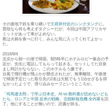
その後地下鉄を乗り継いで
王府井付近のシンクタンク
に。
普段なら何も考えずタクシーだが、今回は中国アフリカサ
ミットがあって車がよめない。
夜は火鍋を食べに行く。みんな気に入ってくれてよかっ
た。
2018/9/4
北京から朝一の便で帰国。朝5時半にホテルロビー集合の予
定が、先生に電話してもらって起きる。セットしてた目覚
まし時計がならない。このホテルもう嫌です。
台風で飛行機が飛ぶかが懸念されたが、無事離陸。午後便
で帰国予定だった取引先の2名は欠航でもう1泊せざるを得
なかったようで、滑り込みセーフというところか。
「司馬遼太郎」で学ぶ日本史
、
AI vs 教科書が読めないども
たち
、
ロシアと中国 反米の戦略
、
北朝鮮核危機 全内幕
を読
了。他にすることが無いので、読書が捗る。