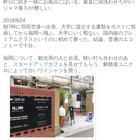
昨日に続き一緒にお風呂にはいる。素直に頭洗わせろや!パ
ジャマ着ろや!難しい。
2018/9/24
朝7時に羽田空港へ出発。大学に提出する書類をポストに投
函してから福岡へ飛ぶ。大学にいく暇ない。国内線のプレ
ミアムクラスというのに初めて乗った。結論、普通のエコ
ノミーで十分。
福岡について、観光局の人と合流。軽い打ち合わせのあ
と、
スタートアップカフェ
を見せてもらう。解散後ユニク
ロによって白いワイシャツを買う。