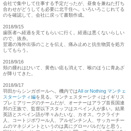
会社で集中して仕事する予定だったが、昼食を兼ねた打ち
合わせがどうしても必要に北千住へ。いろいろこじれてる
のを確認して、会社に戻って書類作成。
2018/9/15
歯医者へ経過を見てもらいに行く。経過は悪くないらしい
ので、抜糸。
翌週の海外出張のことを伝え、痛み止めと抗生物質を処方
してもらう。
2018/9/16
頬の腫れはひいて、黄色い痣も消えて、喉のほうに青あざ
が降りてきた。
2018/9/17
羽田からシンガポールへ。機内では
All or Nothing マンチェ
スターシティ編
を見る。マンチェスターシティはイギリス
プレミアリーグのチームだが、オーナーはアラブ首長国連
邦の王族で、監督以下スタッフはスペイン人が多い。結果
英語とスペイン語が半々みたいな、カオス。ウクライナ
人、コートジボワール人、アルゼンチン人、サッカーチー
ムのマネジメントというのは真にグローバルだなと思う。