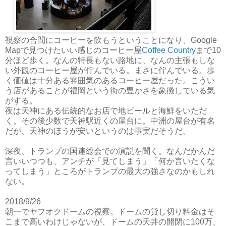
視察の合間にコーヒーを飲もうということになり、Google
Mapで見つけたいい感じのコーヒー屋
Coffee Country
まで10
分ほど歩く。なんの特長もない路地に、なんの主張もしな
い外観のコーヒー屋が佇んでいる。まさに佇んでいる。歩
く価値は十分ある雰囲気のあるコーヒー屋だった。こうい
う店があることが福岡という街の豊かさを象徴している気
がする。
夜は天神にある伝統的なお店で地ビールと海鮮をいただ
く。その後少数で天神駅近くの屋台に。中洲の屋台が有名
だが、天神のほうが安いというのは事実だそうだ。
深夜、トランプの国連総会での演説を聞く。なんだかんだ
言いいつつも、アンチが「見てしまう」「何か言いたくな
ってしまう」ところがトランプの最大の強さなのかもしれ
ない。
2018/9/26
朝一でヤフオクドームの視察。ドームの貸し切り料金はそ
こまで高いわけじゃないが、ドームの天井の開閉に100万、