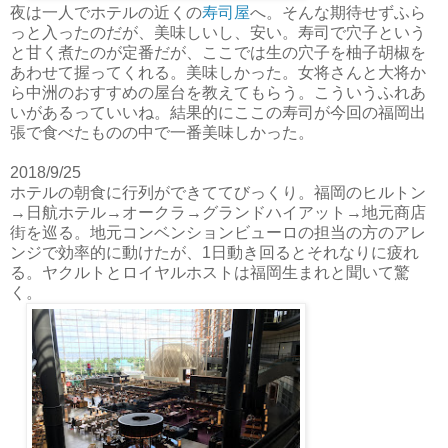
夜は一人でホテルの近くの
寿司屋
へ。そんな期待せずふら
っと入ったのだが、美味しいし、安い。寿司で穴子という
と甘く煮たのが定番だが、ここでは生の穴子を柚子胡椒を
あわせて握ってくれる。美味しかった。女将さんと大将か
ら中洲のおすすめの屋台を教えてもらう。こういうふれあ
いがあるっていいね。結果的にここの寿司が今回の福岡出
張で食べたものの中で一番美味しかった。
2018/9/25
ホテルの朝食に行列ができててびっくり。福岡のヒルトン
→日航ホテル→オークラ→グランドハイアット→地元商店
街を巡る。地元コンベンションビューロの担当の方のアレ
ンジで効率的に動けたが、1日動き回るとそれなりに疲れ
る。ヤクルトとロイヤルホストは福岡生まれと聞いて驚
く。