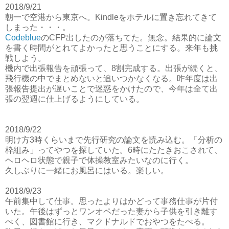
2018/9/21
朝一で空港から東京へ。Kindleをホテルに置き忘れてきて
しまった・・・。
Codeblue
のCFP出したのが落ちてた。無念。結果的に論文
を書く時間がとれてよかったと思うことにする。来年も挑
戦しよう。
機内で出張報告を頑張って、8割完成する。出張が続くと、
飛行機の中でまとめないと追いつかなくなる。昨年度は出
張報告提出が遅いことで迷惑をかけたので、今年は全て出
張の翌週に仕上げるようにしている。
2018/9/22
明け方3時くらいまで先行研究の論文を読み込む。「分析の
枠組み」ってやつを探していた。6時にたたきおこされて、
ヘロヘロ状態で親子で体操教室みたいなのに行く。
久しぶりに一緒にお風呂にはいる。楽しい。
2018/9/23
午前集中して仕事。思ったよりはかどって事務仕事が片付
いた。午後はずっとワンオペだった妻から子供を引き離す
べく、図書館に行き、マクドナルドでおやつをたべる。