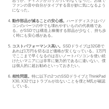
思うが、ディスクがカリカリいわなくなった。お陰で
ファンの音や自分がタイプする音が妙に気になるよう
になった。
動作部品が減ることの安心感。
ハードディスクはパソ
コンのパーツの中でも壊れやすいものの代表格であ
る。がSSDでは構造上稼働する部品が少なく、持ち歩
く時にも安心感がある。
コストパフォーマンス高い。
SSDドライブは32GBで
あれば1万円を切るほど価格が安くなっている。1万円
でここまで早くなるのは古いノートパソコンを使い続
けたいマニアには非常に魅力的であるに違いない。僕
は個人的に超お勧めといっておきたい。
相性問題。
特に以下の2つのSSDドライブとThinkPad
X30, X32ではトラブルが出ないことを僕とM氏が確認
している。