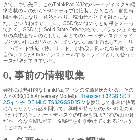
さて、つい先日、このThinkPad X32のハードディスクを標
準搭載のものからSSDドライブに換装したところ、起動時
間が半分になり、発熱がへり、稼働音がとても静かになっ
た。というわけでここに、SSD化の道のりと結果をメモっ
ておく。SSDとは
S
olid
S
tate
D
riveの略で、フラッシュメモ
リの高密度なものらしい。今までのハードディスクドライ
ブと違い中には円盤が入っていない。高価ではあるが、リ
ード/ライト性能（特にリード）が格段に良いため最近では
自作ファンがOSをインストールするドライブとして使うケ
ースが増えてきている。
0, 事前の情報収集
会社には熱狂的なThinkPadファンの先輩M氏がいる。その
人がX30(10th Aniversary Model!)に
Transcend 32GB SSD
2.5インチ IDE MLC TS32GSSD25-M
を換装して非常に快適
になったという話を聞いて、興味を持ったのがSSD化のき
っかけである。ハードディスクの中身を丸々写すのは面倒
だが、今ならM氏がデータ移行を引き受けてくれるという
ことになった。