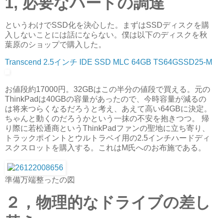
1, 必要なハードの調達
というわけでSSD化を決心した。まずはSSDディスクを購
入しないことには話にならない。僕は以下のディスクを秋
葉原のショップで購入した。
Transcend 2.5インチ IDE SSD MLC 64GB TS64GSSD25-M
お値段約17000円。32GBはこの半分の値段で買える。元の
ThinkPadは40GBの容量があったので、今時容量が減るの
は将来つらくなるだろうと考え、あえて高い64GBに決定。
ちゃんと動くのだろうかという一抹の不安を抱きつつ。 帰
り際に若松通商というThinkPadファンの聖地に立ち寄り、
トラックポイントとウルトラベイ用の2.5インチハードディ
スクスロットを購入する。これはM氏へのお布施である。
準備万端整ったの図
２，物理的なドライブの差し