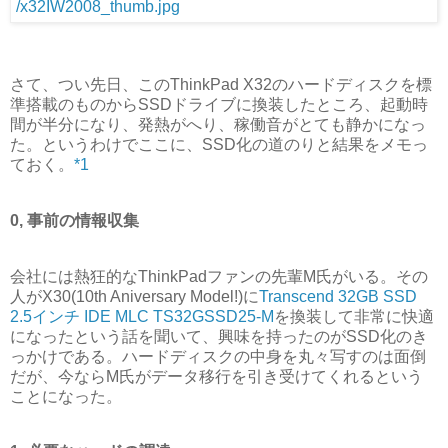
さて、つい先日、このThinkPad X32のハードディスクを標
準搭載のものからSSDドライブに換装したところ、起動時
間が半分になり、発熱がへり、稼働音がとても静かになっ
た。というわけでここに、SSD化の道のりと結果をメモっ
ておく。
*1
0, 事前の情報収集
会社には熱狂的なThinkPadファンの先輩M氏がいる。その
人がX30(10th Aniversary Model!)に
Transcend 32GB SSD
2.5インチ IDE MLC TS32GSSD25-M
を換装して非常に快適
になったという話を聞いて、興味を持ったのがSSD化のき
っかけである。ハードディスクの中身を丸々写すのは面倒
だが、今ならM氏がデータ移行を引き受けてくれるという
ことになった。