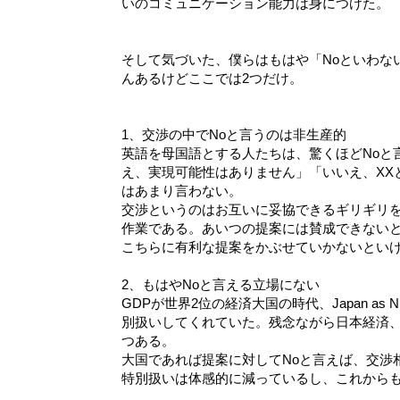
いのコミュニケーション能力は身につけた。
そして気づいた、僕らはもはや「Noといわな
んあるけどここでは2つだけ。
1、交渉の中でNoと言うのは非生産的
英語を母国語とする人たちは、驚くほどNoと
え、実現可能性はありません」「いいえ、XX
はあまり言わない。
交渉というのはお互いに妥協できるギリギリ
作業である。あいつの提案には賛成できないと
こちらに有利な提案をかぶせていかないとい
2、もはやNoと言える立場にない
GDPが世界2位の経済大国の時代、Japan as
別扱いしてくれていた。残念ながら日本経済
つある。
大国であれば提案に対してNoと言えば、交渉
特別扱いは体感的に減っているし、これから