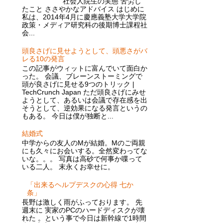
社会人院生の実態 苦労し
たこと ささやかなアドバイス はじめに
私は、2014年4月に慶應義塾大学大学院
政策・メディア研究科の後期博士課程社
会...
頭良さげに見せようとして、頭悪さがバ
レる10の発言
この記事がウィットに富んでいて面白か
った。 会議、ブレーンストーミングで
頭が良さげに見せる9つのトリック |
TechCrunch Japan ただ頭良さげにみせ
ようとして、あるいは会議で存在感を出
そうとして、逆効果になる発言というの
もある。 今日は僕が独断と...
結婚式
中学からの友人のMが結婚。Mのご両親
にも久々にお会いする。全然変わってな
いな。。。 写真は高砂で何事か喋って
いる二人。 末永くお幸せに。
「出来るヘルプデスクの心得 七か
条」
長野は激しく雨がふっております。 先
週末に 実家のPCのハードディスクが壊
れた 。という事で今日は新幹線で1時間