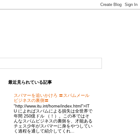
最近見られている記事
スパマーを追いかけろ 〓スパムメール
ビジネスの裏側〓
"http://www.itu.int/home/index.html">IT
U によればスパムによる損失は全世界で
年間 250億ドル （！）。この本ではそ
んなスパムビジネスの裏側を、才能ある
チェス少年がスパマーに身をやつしてい
く過程を通して紹介してくれ...