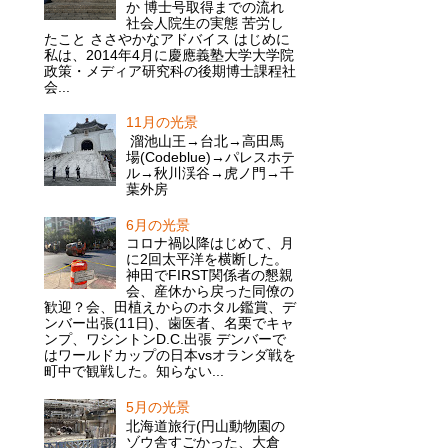
か 博士号取得までの流れ
社会人院生の実態 苦労し
たこと ささやかなアドバイス はじめに
私は、2014年4月に慶應義塾大学大学院
政策・メディア研究科の後期博士課程社
会...
11月の光景
溜池山王→台北→高田馬
場(Codeblue)→パレスホテ
ル→秋川渓谷→虎ノ門→千
葉外房
6月の光景
コロナ禍以降はじめて、月
に2回太平洋を横断した。
神田でFIRST関係者の懇親
会、産休から戻った同僚の
歓迎？会、田植えからのホタル鑑賞、デ
ンバー出張(11日)、歯医者、名栗でキャ
ンプ、ワシントンD.C.出張 デンバーで
はワールドカップの日本vsオランダ戦を
町中で観戦した。知らない...
5月の光景
北海道旅行(円山動物園の
ゾウ舎すごかった、大倉