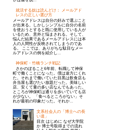
就活する奴は読んどけ： メールアド
レスの正しい選び方
メールアドレスは自分の好みで選ぶこと
が出来る。しかしシンプルに自分の名前
を使おうとすると既に使用している人が
いるため、意外と悩まされる。そして、
悩んだ結果であるメールアドレスには本
人の人間性が反映されてしまうのであ
る。 ここでは、ありがちな駄目なメー
ルアドレスの例を紹介し...
神保町・竹橋ランチ戦記
さかのぼること6年前、転職して神保
町で働くことになった。僕は途方にくれ
た。それまで働いていた目黒は飲食店も
弁当屋も選びたい放題だった。美味しい
店、安くて量の多い店なんでもあった。
ところが神保町は通りを歩いていても店
が少ない。 「食べるところがない」そ
れが最初の印象だった。それか...
文系社会人の「博士への長
い道」
目次 はじめに なぜ大学院
か 博士号取得までの流れ