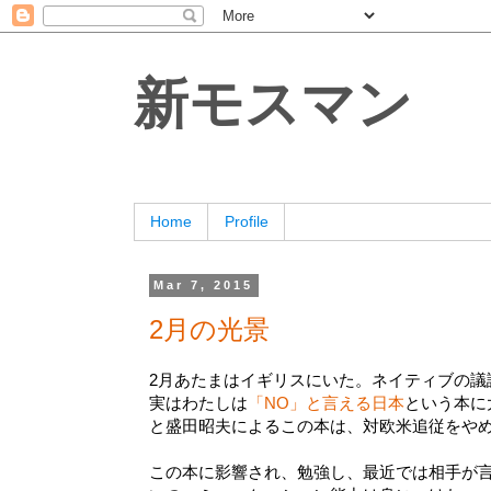
新モスマン
Home
Profile
Mar 7, 2015
2月の光景
2月あたまはイギリスにいた。ネイティブの議
実はわたしは
「NO」と言える日本
という本に
と盛田昭夫によるこの本は、対欧米追従をやめ
この本に影響され、勉強し、最近では相手が言