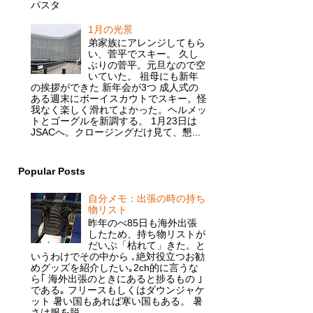
パスタ
1月の光景
弟家族にアレンジしてもら
い、菅平でスキー。 久し
ぶりの菅平。元旦なので空
いていた。 祖母にも新年
の挨拶ができた 新年会が3つ 成人式の
ある週末にボーイスカウトでスキー。怪
我なく楽しく滑れてよかった。ヘルメッ
トとゴーグルを新調する。 1月23日は
JSACへ。クロージングだけ見て、懇...
Popular Posts
自分メモ：出張の時の持ち
物リスト
昨年のべ85日も海外出張
したため、持ち物リストが
だいぶ「枯れて」きた。と
いうわけでその中から ､絶対役立つお勧
めグッズを紹介したい｡2ch的に言うな
ら｢ 海外出張のときにあると捗るもの ｣
である｡ フリースもしくはダウンジャケ
ット 暑い国もあれば寒い国もある。 暑
さは服を脱...