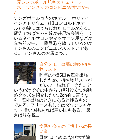
元シンガポール航空スチュワーデ
ス、”アンさんのコンビニ”がすごかっ
た
シンガポール市内のホテル、 ホリデイ
インアトリウム （旧コンコルドホテ
ル）の脇にはうらびれたモールがある。
店先でおばちゃん達が井戸端会議をして
いるネイルサロンやマッサージ屋などが
立ち並ぶ中、一際異彩を放っているのが
アンさんのコンビニエンスストアであ
る。 アンさんのお店につ...
自分メモ：出張の時の持ち
物リスト
昨年のべ85日も海外出張
したため、持ち物リストが
だいぶ「枯れて」きた。と
いうわけでその中から ､絶対役立つお勧
めグッズを紹介したい｡2ch的に言うな
ら｢ 海外出張のときにあると捗るもの ｣
である｡ フリースもしくはダウンジャケ
ット 暑い国もあれば寒い国もある。 暑
さは服を脱...
文系社会人の「博士への長
い道」
目次 はじめに なぜ大学院