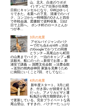
山、北大、白老のウポポ
イ) ザンビア出張が出発数
日前にキャンセルになり、GWはゆっく
りできた。名栗への下見、清瀬でのハイ
ク、コンゴから一時帰国のOさんと四谷
で作戦会議、図書館で資料収集、1泊2
日で上田へ。 ポンチ軒のロースとんか
つが本...
3月の光景
アゼルバイジャンのバク
ーで打ち合わせ4件→渋谷
のGoogleでかつての同僚
とランチ→高尾山から町田
の山奥までハイク、一泊のキャンプ→横
浜観光、船にのった→新宿でお茶→ 新
浦安で講義 → 国際文化会館 →法曹会館
→送別の焼肉@神田 家族を見舞うため
に病院にいくこと7回、そしてなに...
4月の光景
新年度スタート。3月に続
き、付き添いが頻発する月
だった。アメリカビザと運
転免許が両方期限切れそう
で更新している。完全プライベートな高
尾山登山、すすきの、パクチーたっぷり