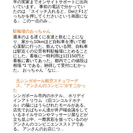
半の実家までオンサイトサポートに出向
いています。 事前の電話で分かってい
たのは 「スイッチ入れると、DelとF1ど
っちかを押してくださいという画面にな
る」 この一点のみ...
駐輪場のおっちゃん
週末のよる遅くに友達と飲むことにな
り、家から10kmほど自転車を漕いで都
心某駅に行った。飲んでいる間、自転車
は駅近くの公営有料駐輪場にとめること
にした。看板に一時利用は1日150円と
看板に書いてあった。都内でこの値段は
相場 *1 である。納得して受付にむかっ
た。 おっちゃん「なに...
元シンガポール航空スチュワーデ
ス、”アンさんのコンビニ”がすごかっ
た
シンガポール市内のホテル、 ホリデイ
インアトリウム （旧コンコルドホテ
ル）の脇にはうらびれたモールがある。
店先でおばちゃん達が井戸端会議をして
いるネイルサロンやマッサージ屋などが
立ち並ぶ中、一際異彩を放っているのが
アンさんのコンビニエンスストアであ
る。 アンさんのお店につ...