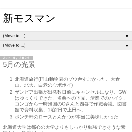
新モスマン
▼
▼
Jun 9, 2026
5月の光景
北海道旅行(円山動物園のゾウ舎すごかった、大倉
山、北大、白老のウポポイ)
ザンビア出張が出発数日前にキャンセルになり、GW
はゆっくりできた。名栗への下見、清瀬でのハイク、
コンゴから一時帰国のOさんと四谷で作戦会議、図書
館で資料収集、1泊2日で上田へ。
ポンチ軒のロースとんかつが本当に美味しかった
北海道大学は都心の大学よりもしっかり勉強できそうな素