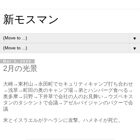
新モスマン
▼
▼
Mar 3, 2026
2月の光景
大崎→東村山→永田町でセキュリティキャンプ打ち合わせ
→浅草→町田の奥のキャンプ場→弟とハンバーグ食べる→
奥多摩→日野→下井草で会社の人のお見舞い→ウズベキス
タンのタシケントで会議→アゼルバイジャンのバクーで会
議
米とイスラエルがテヘランに攻撃。ハメネイが死亡。