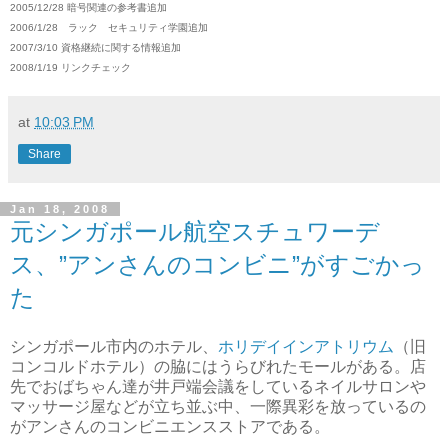
2005/12/28 暗号関連の参考書追加
2006/1/28 ラック セキュリティ学園追加
2007/3/10 資格継続に関する情報追加
2008/1/19 リンクチェック
at
10:03 PM
Share
Jan 18, 2008
元シンガポール航空スチュワーデ
ス、”アンさんのコンビニ”がすごかっ
た
シンガポール市内のホテル、
ホリデイインアトリウム
（旧
コンコルドホテル）の脇にはうらびれたモールがある。店
先でおばちゃん達が井戸端会議をしているネイルサロンや
マッサージ屋などが立ち並ぶ中、一際異彩を放っているの
がアンさんのコンビニエンスストアである。