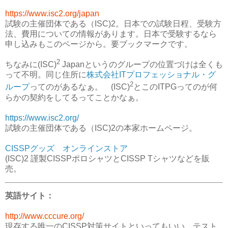
https://www.isc2.org/japan
試験の主催団体である（ISC)2。日本での試験日程、受験方
法、費用についての情報があります。日本で受験するなら
申し込みもこのページから。要ブックマークです。
2
ちなみに(ISC)
Japanというのグループの位置づけは全くも
って不明。同じ住所に
株式会社ITプロフェッショナル・グ
2
ループ
ってのがあるなぁ。 (ISC)
とこのITPGってのが何
らかの契約をしてるってことかなぁ。
https://www.isc2.org/
試験の主催団体である（ISC)2の本家ホームページ。
CISSPグッズ オンラインストア
(ISC)2 謹製CISSPポロシャツとCISSP Tシャツなどを販
売。
英語サイト：
http://www.cccure.org/
現存する唯一のCISSP対策サイトといってもいい。テスト