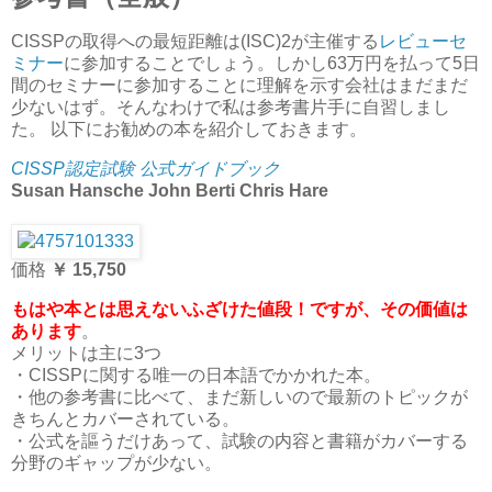
CISSPの取得への最短距離は(ISC)2が主催する
レビューセ
ミナー
に参加することでしょう。しかし63万円を払って5日
間のセミナーに参加することに理解を示す会社はまだまだ
少ないはず。そんなわけで私は参考書片手に自習しまし
た。 以下にお勧めの本を紹介しておきます。
CISSP認定試験 公式ガイドブック
Susan Hansche John Berti Chris Hare
価格
￥ 15,750
もはや本とは思えないふざけた値段！ですが、その価値は
あります
。
メリットは主に3つ
・CISSPに関する唯一の日本語でかかれた本。
・他の参考書に比べて、まだ新しいので最新のトピックが
きちんとカバーされている。
・公式を謳うだけあって、試験の内容と書籍がカバーする
分野のギャップが少ない。