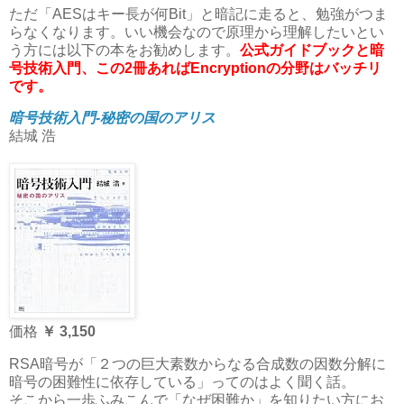
ただ「AESはキー長が何Bit」と暗記に走ると、勉強がつま
らなくなります。いい機会なので原理から理解したいとい
う方には以下の本をお勧めします。
公式ガイドブックと暗
号技術入門、この2冊あればEncryptionの分野はバッチリ
です。
暗号技術入門-秘密の国のアリス
結城 浩
価格
￥ 3,150
RSA暗号が「２つの巨大素数からなる合成数の因数分解に
暗号の困難性に依存している」ってのはよく聞く話。
そこから一歩ふみこんで「なぜ困難か」を知りたい方にお