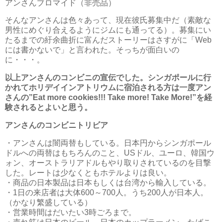
アンさんブロマイド（非売品）
そんなアンさんは色々あって、現在彼氏募集中だ（素敵な
男性にめぐり合えるようにジムにも通ってる）。募集にい
たるまでの紆余曲折に富んだストーリーはさすがに「Web
には書かないで」と言われた。そっちが面白いの
に・・・。
以上アンさんのコンビニの宣伝でした。シンガポールに行
かれてホリデイインアトリウムに宿泊される方は一度アン
さんの”Eat more cookies!!! Take more! Take More!”を経
験されるとよいと思う。
アンさんのコンビニトリビア
・アンさんは闇両替もしている。日本円からシンガポール
ドルへの両替はもちろんのこと、USドル、ユーロ、韓国ウ
ォン、オーストラリアドルもやり取りされているのを目撃
した。レートは少なくともホテルよりは良い。
・商品の日本製品は日本もしくは台湾から輸入している。
・1日の来店者は大体600～700人。うち200人が日本人。
（かなり繁盛している）
・営業時間はだいたい3時ごろまで。