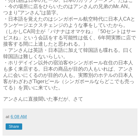
・売れ筋は日本のビール、日本のカップラーメン、たばこ
・今の場所に店をひらいたのはアンさんの兄弟のMr. AN。
つまり”アンさん”は苗字。
・日本語を覚えたのはシンガポール航空時代に日本人CAと
ランゲージエクスチェンジのような事をしていたから。
（しかしCA同士が「バナナはオマケね」「50セントはサー
ビスね」という会話をする可能性は低く、6年間実際に店で
接客する間に上達したと思われる。）
・アンさんは英語・日本語に加えて韓国語も喋れる。曰く
韓国語は難しくないらしい。
・ホリデイイン以外の宿泊客やシンガポール在住の日本人
も多く来店する。日本の商品が目的の人もいれば、アンさ
んに会いにくるのが目的の人も。実際別のホテルの日本人
客がわざわざTigerビール（シンガポールならどこでも売っ
てる）を買いに来ていた。
アンさんに直接聞いた事だが、さて
at
6:08 AM
Share