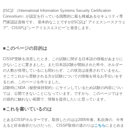
(ISC)2 （International Information Systems Security Certification
Consortium）が認定を行っている国際的に最も権威あるセキュリティ専
門家認証資格です。 基本的なことですが(ISC)2は” アイエスシースクウェ
ア”、CISSPは”シーアイエスエスピー”と発音します。
■このページの目的は
CISSP受験を決意したとき、この試験に関する日本語の情報があまりに
少ないことに驚きました。また日本語試験が開始された昨今、ホルダー
の人数が倍増しているにも関わらず、この状況は改善されていません。
そこでこれから受験される方が試験についての情報を得るお手伝いをす
るため、このページを作りました。
試験時にNDA（秘密保持契約）にサインしているため試験の内容につい
ては、公開できないことになっています。ですから、このページではそ
の規約に触れない範囲で、情報を提供したいと思っています。
■これを書いているのは
とあるCISSPホルダーです。取得したのはは2005年春。私自身の、今考
えると紆余曲折だらけだった、 CISSP取得の道のりは
こちら
にまとめま