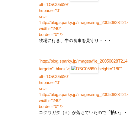
alt="DSC05999"
hspace="0"
src=
"http://blog.sparky.jp/images/img_20050828T21
width="240"
border="0" />
牧場に行き、牛の食事を見守り・・・
"http://blog.sparky.jp/images/file_20050828T21
target="_blank">
height="180"
alt="DSC05990"
hspace="0"
src=
"http://blog.sparky.jp/images/img_20050828T21
width="240"
border="0" />
コクワガタ（♀）が落ちていたので
「拾い」
・