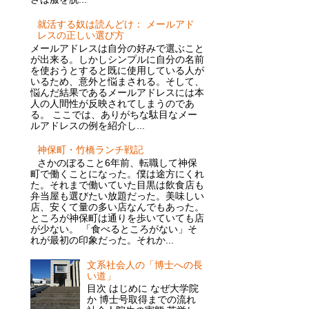
就活する奴は読んどけ： メールアド
レスの正しい選び方
メールアドレスは自分の好みで選ぶこと
が出来る。しかしシンプルに自分の名前
を使おうとすると既に使用している人が
いるため、意外と悩まされる。そして、
悩んだ結果であるメールアドレスには本
人の人間性が反映されてしまうのであ
る。 ここでは、ありがちな駄目なメー
ルアドレスの例を紹介し...
神保町・竹橋ランチ戦記
さかのぼること6年前、転職して神保
町で働くことになった。僕は途方にくれ
た。それまで働いていた目黒は飲食店も
弁当屋も選びたい放題だった。美味しい
店、安くて量の多い店なんでもあった。
ところが神保町は通りを歩いていても店
が少ない。 「食べるところがない」そ
れが最初の印象だった。それか...
文系社会人の「博士への長
い道」
目次 はじめに なぜ大学院
か 博士号取得までの流れ