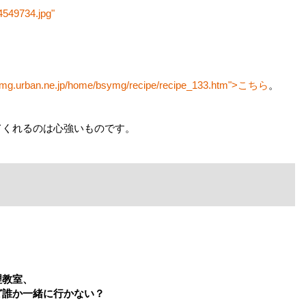
4549734.jpg"
.ymg.urban.ne.jp/home/bsymg/recipe/recipe_133.htm">こちら
。
てくれるのは心強いものです。
理教室、
ど誰か一緒に行かない？