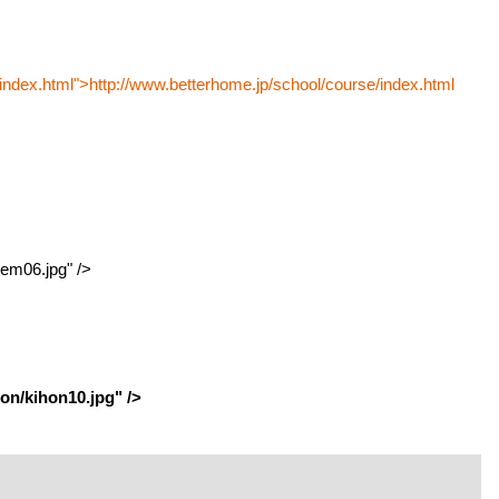
/index.html">http://www.betterhome.jp/school/course/index.html
em06.jpg" />
on/kihon10.jpg" />