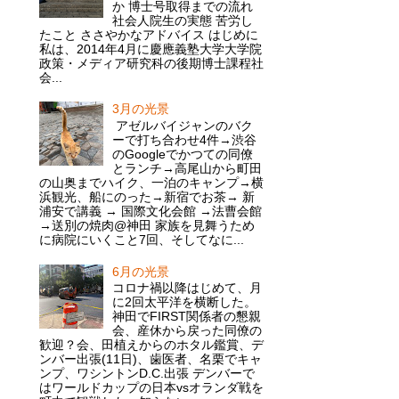
か 博士号取得までの流れ
社会人院生の実態 苦労し
たこと ささやかなアドバイス はじめに
私は、2014年4月に慶應義塾大学大学院
政策・メディア研究科の後期博士課程社
会...
3月の光景
アゼルバイジャンのバク
ーで打ち合わせ4件→渋谷
のGoogleでかつての同僚
とランチ→高尾山から町田
の山奥までハイク、一泊のキャンプ→横
浜観光、船にのった→新宿でお茶→ 新
浦安で講義 → 国際文化会館 →法曹会館
→送別の焼肉@神田 家族を見舞うため
に病院にいくこと7回、そしてなに...
6月の光景
コロナ禍以降はじめて、月
に2回太平洋を横断した。
神田でFIRST関係者の懇親
会、産休から戻った同僚の
歓迎？会、田植えからのホタル鑑賞、デ
ンバー出張(11日)、歯医者、名栗でキャ
ンプ、ワシントンD.C.出張 デンバーで
はワールドカップの日本vsオランダ戦を