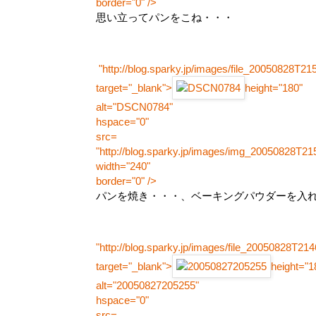
border="0" />
思い立ってパンをこね・・・
"http://blog.sparky.jp/images/file_20050828T21
target="_blank">
height="180"
alt="DSCN0784"
hspace="0"
src=
"http://blog.sparky.jp/images/img_20050828T21
width="240"
border="0" />
パンを焼き・・・、ベーキングパウダーを入
"http://blog.sparky.jp/images/file_20050828T21
target="_blank">
height="1
alt="20050827205255"
hspace="0"
src=