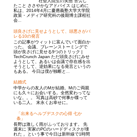
社会人院生の実態 苦労し
たこと ささやかなアドバイス はじめに
私は、2014年4月に慶應義塾大学大学院
政策・メディア研究科の後期博士課程社
会...
頭良さげに見せようとして、頭悪さがバ
レる10の発言
この記事がウィットに富んでいて面白か
った。 会議、ブレーンストーミングで
頭が良さげに見せる9つのトリック |
TechCrunch Japan ただ頭良さげにみせ
ようとして、あるいは会議で存在感を出
そうとして、逆効果になる発言というの
もある。 今日は僕が独断と...
結婚式
中学からの友人のMが結婚。Mのご両親
にも久々にお会いする。全然変わってな
いな。。。 写真は高砂で何事か喋って
いる二人。 末永くお幸せに。
「出来るヘルプデスクの心得 七か
条」
長野は激しく雨がふっております。 先
週末に 実家のPCのハードディスクが壊
れた 。という事で今日は新幹線で1時間