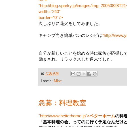
"http://blog.sparky.jp/images/img_20050828T21
width="240"
border="0" />
久しぶりに花火をしてみました。
キャンプ向き簡単パンのレシピは
"http://www
自分が新しいことを始める時に家族が応援し
励まされ、リラックスした週末でした。
at
7:36 AM
Labels:
Misc
急募：料理教室
"http://www.betterhome.jp">
ベターホーム
の料
「基本料理の会」ってのに行く予定なんだけ