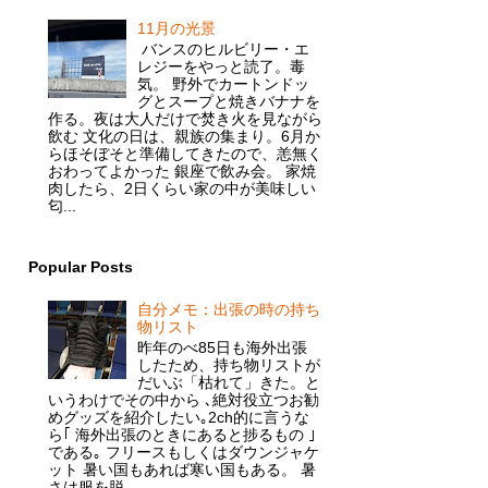
11月の光景
バンスのヒルビリー・エ
レジーをやっと読了。毒
気。 野外でカートンドッ
グとスープと焼きバナナを
作る。夜は大人だけで焚き火を見ながら
飲む 文化の日は、親族の集まり。6月か
らほそぼそと準備してきたので、恙無く
おわってよかった 銀座で飲み会。 家焼
肉したら、2日くらい家の中が美味しい
匂...
Popular Posts
自分メモ：出張の時の持ち
物リスト
昨年のべ85日も海外出張
したため、持ち物リストが
だいぶ「枯れて」きた。と
いうわけでその中から ､絶対役立つお勧
めグッズを紹介したい｡2ch的に言うな
ら｢ 海外出張のときにあると捗るもの ｣
である｡ フリースもしくはダウンジャケ
ット 暑い国もあれば寒い国もある。 暑
さは服を脱...