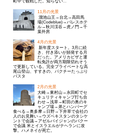
町中で観戦した。知らない...
11月の光景
溜池山王→台北→高田馬
場(Codeblue)→パレスホテ
ル→秋川渓谷→虎ノ門→千
葉外房
4月の光景
新年度スタート。3月に続
き、付き添いが頻発する月
だった。アメリカビザと運
転免許が両方期限切れそう
で更新している。完全プライベートな高
尾山登山、すすきの、パクチーたっぷり
パスタ
2月の光景
大崎→東村山→永田町でセ
キュリティキャンプ打ち合
わせ→浅草→町田の奥のキ
ャンプ場→弟とハンバーグ
食べる→奥多摩→日野→下井草で会社の
人のお見舞い→ウズベキスタンのタシケ
ントで会議→アゼルバイジャンのバクー
で会議 米とイスラエルがテヘランに攻
撃。ハメネイが死亡。