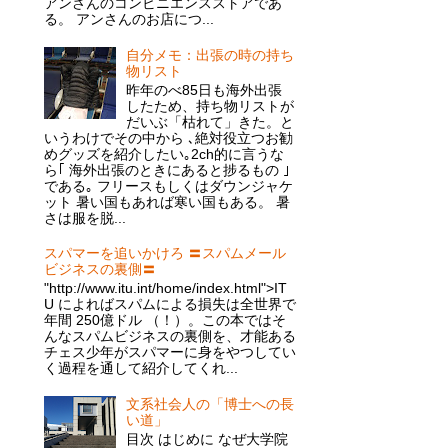
アンさんのコンビニエンスストアであ
る。 アンさんのお店につ...
自分メモ：出張の時の持ち
物リスト
昨年のべ85日も海外出張
したため、持ち物リストが
だいぶ「枯れて」きた。と
いうわけでその中から ､絶対役立つお勧
めグッズを紹介したい｡2ch的に言うな
ら｢ 海外出張のときにあると捗るもの ｣
である｡ フリースもしくはダウンジャケ
ット 暑い国もあれば寒い国もある。 暑
さは服を脱...
スパマーを追いかけろ 〓スパムメール
ビジネスの裏側〓
"http://www.itu.int/home/index.html">IT
U によればスパムによる損失は全世界で
年間 250億ドル （！）。この本ではそ
んなスパムビジネスの裏側を、才能ある
チェス少年がスパマーに身をやつしてい
く過程を通して紹介してくれ...
文系社会人の「博士への長
い道」
目次 はじめに なぜ大学院