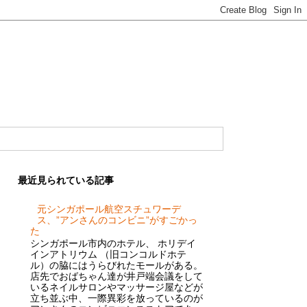
最近見られている記事
元シンガポール航空スチュワーデ
ス、”アンさんのコンビニ”がすごかっ
た
シンガポール市内のホテル、 ホリデイ
インアトリウム （旧コンコルドホテ
ル）の脇にはうらびれたモールがある。
店先でおばちゃん達が井戸端会議をして
いるネイルサロンやマッサージ屋などが
立ち並ぶ中、一際異彩を放っているのが