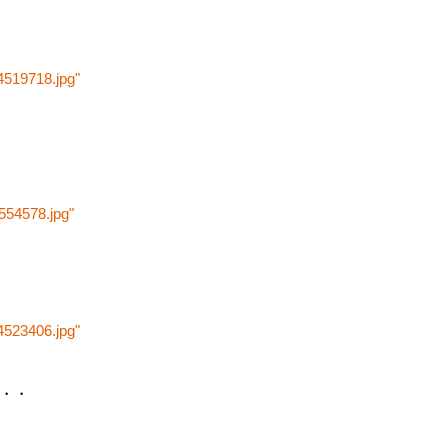
4519718.jpg"
4554578.jpg"
4523406.jpg"
・・