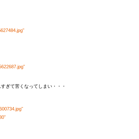
5627484.jpg"
5622687.jpg"
れすぎて苦くなってしまい・・・
4600734.jpg"
80"