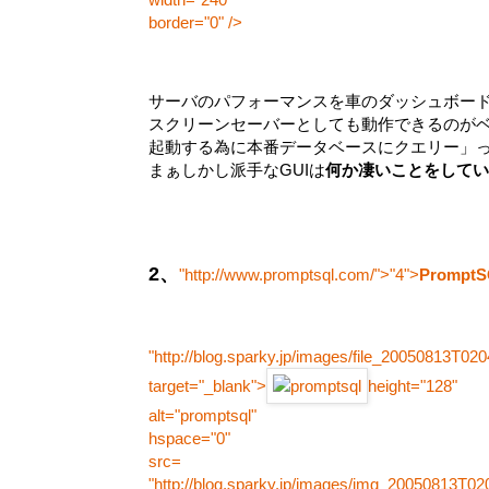
border="0" />
サーバのパフォーマンスを車のダッシュボー
スクリーンセーバーとしても動作できるのが
起動する為に本番データベースにクエリー」
まぁしかし派手なGUIは
何か凄いことをしてい
2、
"http://www.promptsql.com/">
"4">
Prompt
"http://blog.sparky.jp/images/file_20050813T02
target="_blank">
height="128"
alt="promptsql"
hspace="0"
src=
"http://blog.sparky.jp/images/img_20050813T02