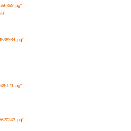
4556859.jpg"
80"
4538984.jpg"
5625171.jpg"
5620343.jpg"