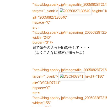
"http://blog.sparky.jp/images/file_20050828T21
target="_blank">
height="1
alt="20050827130540"
hspace="0"
src=
"http://blog.sparky.jp/images/img_20050828T21
width="240"
border="0" />
庭で気合の入ったBBQをして・・・
（よくこんなに機材が揃ったよ）
"http://blog.sparky.jp/images/file_20050828T21
target="_blank">
height="180"
alt="DSCN07741"
hspace="0"
src=
"http://blog.sparky.jp/images/img_20050828T21
width="155"