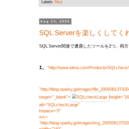
Labels:
Misc
Aug 13, 2005
SQL Serverを楽しくして
SQL Server関連で遭遇したツールを2つ。
1、
"http://www.idera.com/Products/SQLcheck/
"http://blog.sparky.jp/images/file_20050813T02
target="_blank">
height="16
alt="SQLcheckLarge"
hspace="0"
src=
"http://blog.sparky.jp/images/img_20050813T02
width="240"