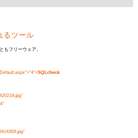
くれるツール
両方ともフリーウェア。
Default.aspx">
"4">
SQLcheck
0420218.jpg"
4"
0414359.jpg"