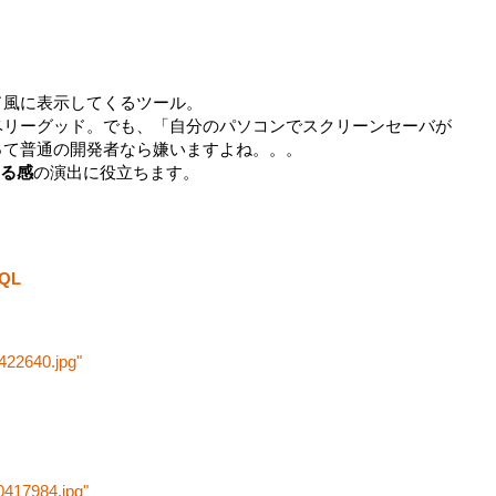
ド風に表示してくるツール。
ベリーグッド。でも、「自分のパソコンでスクリーンセーバが
って普通の開発者なら嫌いますよね。。。
る感
の演出に役立ちます。
SQL
0422640.jpg"
0417984.jpg"