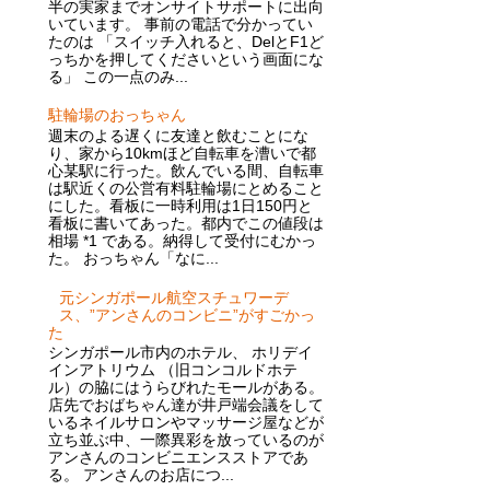
半の実家までオンサイトサポートに出向
いています。 事前の電話で分かってい
たのは 「スイッチ入れると、DelとF1ど
っちかを押してくださいという画面にな
る」 この一点のみ...
駐輪場のおっちゃん
週末のよる遅くに友達と飲むことにな
り、家から10kmほど自転車を漕いで都
心某駅に行った。飲んでいる間、自転車
は駅近くの公営有料駐輪場にとめること
にした。看板に一時利用は1日150円と
看板に書いてあった。都内でこの値段は
相場 *1 である。納得して受付にむかっ
た。 おっちゃん「なに...
元シンガポール航空スチュワーデ
ス、”アンさんのコンビニ”がすごかっ
た
シンガポール市内のホテル、 ホリデイ
インアトリウム （旧コンコルドホテ
ル）の脇にはうらびれたモールがある。
店先でおばちゃん達が井戸端会議をして
いるネイルサロンやマッサージ屋などが
立ち並ぶ中、一際異彩を放っているのが
アンさんのコンビニエンスストアであ
る。 アンさんのお店につ...