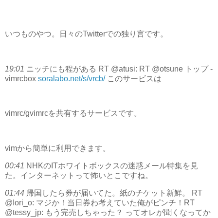
いつものやつ。日々のTwitterでの独り言です。
19:01
ニッチにも程がある RT @atusi: RT @otsune トップ -
vimrcbox
soralabo.net/s/vrcb/
このサービスは
vimrc/gvimrcを共有するサービスです。
vimから簡単に利用できます。
00:41
NHKのITホワイトボックスの迷惑メール特集を見
た。インターネットって怖いとこですね。
01:44
帰国したら券が届いてた。紙のチケット新鮮。 RT
@Iori_o: マジか！当日券わ考えていた俺がピンチ！RT
@tessy_jp: もう完売しちゃった？ ってオレが聞くなってか