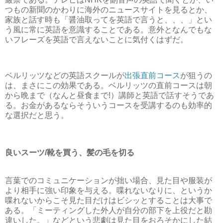
つもの新聞のかわりに海外のニュースサイトを見るとか、
家族と話す時も「醤油取ってを英語で言うと、、、」とい
う風に常に英語を意識することである。意外となんでもな
いフレーズを英語で言えないことに気付くはずだ。
ベルリッツなどの英語スクールが
出張直前コース
が狙うの
は、まさにこの効果である。ベルリッツの直前コースは朝
から晩まで（なんと昼食まで!）講師と英語で話すそうであ
る。お金があるならそういうコースを受講するのも効率的
な選択だと思う。
良いスーツ/靴を買う、髪の毛を切る
言葉でのコミュニケーションが拙い場合、見た目や服装が
より相手に強い印象を与える。喋れないなりに、というか
喋れないからこそ見た目だけはビシッとすることは大事で
ある。「ミーティングした外人が自分の部下を上役だと勘
違いした。」などという悲劇は見た目をおろそかにした結