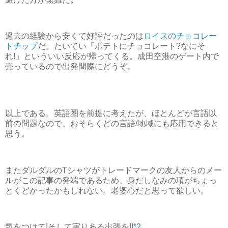
過去の経験から安くて好評だったのは
ロイスのチョコレー
トチップ
だ。たいてい「ポテトにチョコレート?なにそ
れ!」といういい反応が帰ってくる。成田空港のゲート内で
売っているので出発間際にどうぞ。
以上である。英語圏を前提に考えたが、ほとんどが言語以
前の問題なので、おそらくどの言語/地域にも応用できると
思う。
またダルダルのTシャツがトレードマークの友人からのメー
ルがこの記事の発端であるため、身だしなみの項がちょっ
とくどかったかもしれない。老婆心だと思って欲しい。
気をつけて!そして実りある出張を!!
*2