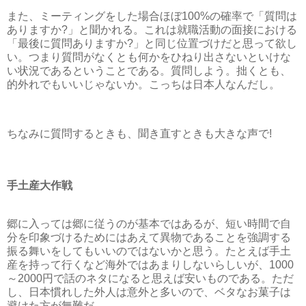
また、ミーティングをした場合ほぼ100%の確率で「質問は
ありますか?」と聞かれる。これは就職活動の面接における
「最後に質問ありますか?」と同じ位置づけだと思って欲し
い。つまり質問がなくとも何かをひねり出さないといけな
い状況であるということである。質問しよう。拙くとも、
的外れでもいいじゃないか。こっちは日本人なんだし。
ちなみに質問するときも、聞き直すときも大きな声で!
手土産大作戦
郷に入っては郷に従うのが基本ではあるが、短い時間で自
分を印象づけるためにはあえて異物であることを強調する
振る舞いをしてもいいのではないかと思う。たとえば手土
産を持って行くなど海外ではあまりしないらしいが、1000
～2000円で話のネタになると思えば安いものである。ただ
し、日本慣れした外人は意外と多いので、ベタなお菓子は
避けた方が無難だ。