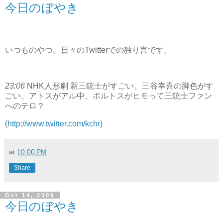
今日のぼやき
いつものやつ。日々のTwitterでの独り言です。
23:06
NHK人形劇 新三銃士がすごい。三谷幸喜の脚色がす
ごい。アトスがアル中、ポルトスがヒモって三銃士ファン
へのテロ？
(
http://www.twitter.com/kchr
)
at
10:00 PM
Share
Oct 14, 2009
今日のぼやき