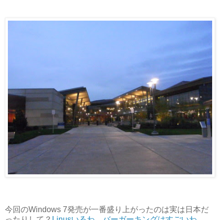
今回のWindows 7発売が一番盛り上がったのは実は日本だ
ったりして？
Linusいるわ
、
バーガーキングはすごいわ
。