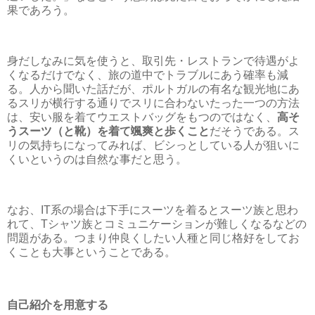
果であろう。
身だしなみに気を使うと、取引先・レストランで待遇がよ
くなるだけでなく、旅の道中でトラブルにあう確率も減
る。人から聞いた話だが、ポルトガルの有名な観光地にあ
るスリが横行する通りでスリに合わないたった一つの方法
は、安い服を着てウエストバッグをもつのではなく、
高そ
うスーツ（と靴）を着て颯爽と歩くこと
だそうである。ス
リの気持ちになってみれば、ビシっとしている人が狙いに
くいというのは自然な事だと思う。
なお、IT系の場合は下手にスーツを着るとスーツ族と思わ
れて、Tシャツ族とコミュニケーションが難しくなるなどの
問題がある。つまり仲良くしたい人種と同じ格好をしてお
くことも大事ということである。
自己紹介を用意する