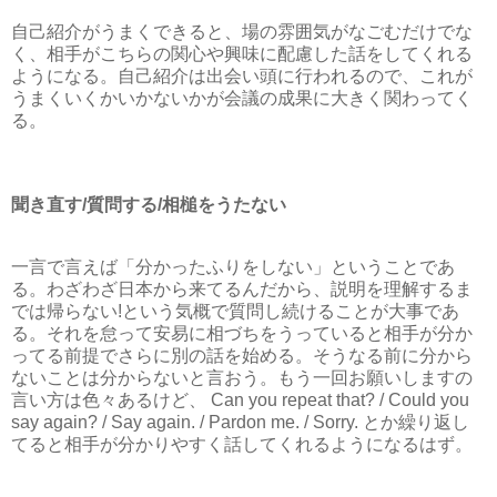
自己紹介がうまくできると、場の雰囲気がなごむだけでな
く、相手がこちらの関心や興味に配慮した話をしてくれる
ようになる。自己紹介は出会い頭に行われるので、これが
うまくいくかいかないかが会議の成果に大きく関わってく
る。
聞き直す/質問する/相槌をうたない
一言で言えば「分かったふりをしない」ということであ
る。わざわざ日本から来てるんだから、説明を理解するま
では帰らない!という気概で質問し続けることが大事であ
る。それを怠って安易に相づちをうっていると相手が分か
ってる前提でさらに別の話を始める。そうなる前に分から
ないことは分からないと言おう。もう一回お願いしますの
言い方は色々あるけど、 Can you repeat that? / Could you
say again? / Say again. / Pardon me. / Sorry. とか繰り返し
てると相手が分かりやすく話してくれるようになるはず。