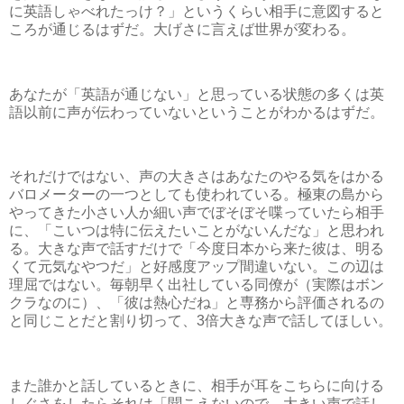
に英語しゃべれたっけ？」というくらい相手に意図すると
ころが通じるはずだ。大げさに言えば世界が変わる。
あなたが「英語が通じない」と思っている状態の多くは英
語以前に声が伝わっていないということがわかるはずだ。
それだけではない、声の大きさはあなたのやる気をはかる
バロメーターの一つとしても使われている。極東の島から
やってきた小さい人か細い声でぼそぼそ喋っていたら相手
に、「こいつは特に伝えたいことがないんだな」と思われ
る。大きな声で話すだけで「今度日本から来た彼は、明る
くて元気なやつだ」と好感度アップ間違いない。この辺は
理屈ではない。毎朝早く出社している同僚が（実際はボン
クラなのに）、「彼は熱心だね」と専務から評価されるの
と同じことだと割り切って、3倍大きな声で話してほしい。
また誰かと話しているときに、相手が耳をこちらに向ける
しぐさをしたらそれは「聞こえないので、大きい声で話し