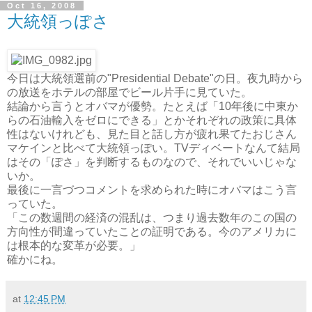
Oct 16, 2008
大統領っぽさ
今日は大統領選前の"Presidential Debate"の日。夜九時から
の放送をホテルの部屋でビール片手に見ていた。
結論から言うとオバマが優勢。たとえば「10年後に中東か
らの石油輸入をゼロにできる」とかそれぞれの政策に具体
性はないけれども、見た目と話し方が疲れ果てたおじさん
マケインと比べて大統領っぽい。TVディベートなんて結局
はその「ぽさ」を判断するものなので、それでいいじゃな
いか。
最後に一言づつコメントを求められた時にオバマはこう言
っていた。
「この数週間の経済の混乱は、つまり過去数年のこの国の
方向性が間違っていたことの証明である。今のアメリカに
は根本的な変革が必要。」
確かにね。
at
12:45 PM