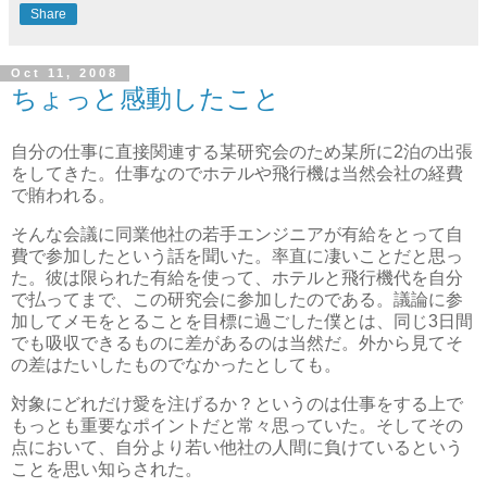
Share
Oct 11, 2008
ちょっと感動したこと
自分の仕事に直接関連する某研究会のため某所に2泊の出張
をしてきた。仕事なのでホテルや飛行機は当然会社の経費
で賄われる。
そんな会議に同業他社の若手エンジニアが有給をとって自
費で参加したという話を聞いた。率直に凄いことだと思っ
た。彼は限られた有給を使って、ホテルと飛行機代を自分
で払ってまで、この研究会に参加したのである。議論に参
加してメモをとることを目標に過ごした僕とは、同じ3日間
でも吸収できるものに差があるのは当然だ。外から見てそ
の差はたいしたものでなかったとしても。
対象にどれだけ愛を注げるか？というのは仕事をする上で
もっとも重要なポイントだと常々思っていた。そしてその
点において、自分より若い他社の人間に負けているという
ことを思い知らされた。