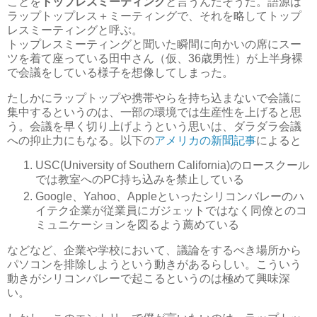
ことを
トップレスミーティング
と言うんだそうだ。語源は
ラップトップレス＋ミーティングで、それを略してトップ
レスミーティングと呼ぶ。
トップレスミーティングと聞いた瞬間に向かいの席にスー
ツを着て座っている田中さん（仮、36歳男性）が上半身裸
で会議をしている様子を想像してしまった。
たしかにラップトップや携帯やらを持ち込まないで会議に
集中するというのは、一部の環境では生産性を上げると思
う。会議を早く切り上げようという思いは、ダラダラ会議
への抑止力にもなる。以下の
アメリカの新聞記事
によると
USC(University of Southern California)のロースクール
では教室へのPC持ち込みを禁止している
Google、Yahoo、Appleといったシリコンバレーのハ
イテク企業が従業員にガジェットではなく同僚とのコ
ミュニケーションを図るよう薦めている
などなど、企業や学校において、議論をするべき場所から
パソコンを排除しようという動きがあるらしい。こういう
動きがシリコンバレーで起こるというのは極めて興味深
い。