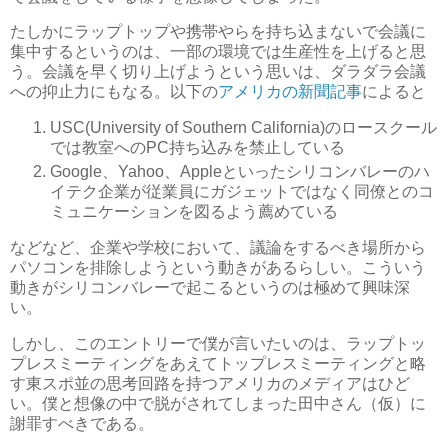
たしかにラップトップや携帯やらを持ち込まないで会議に
集中するというのは、一部の環境では生産性を上げると思
う。会議を早く切り上げようという思いは、ダラダラ会議
への抑止力にもなる。以下の
アメリカの新聞記事
によると
USC(University of Southern California)のロースクール
では教室へのPC持ち込みを禁止している
Google、Yahoo、Appleといったシリコンバレーのハ
イテク企業が従業員にガジェットではなく同僚とのコ
ミュニケーションを図るよう薦めている
などなど、企業や学校において、議論をするべき場所から
パソコンを排除しようという動きがあるらしい。こういう
動きがシリコンバレーで起こるというのは極めて興味深
い。
しかし、このエントリーで僕が言いたいのは、ラップトッ
プレスミーティングをあえてトップレスミーティングと略
す東スポ並の思考回路を持つアメリカのメディアはひど
い。僕と想像の中で脱がされてしまった田中さん（仮）に
謝罪すべきである。