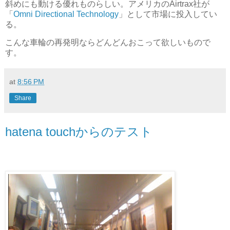
斜めにも動ける優れものらしい。アメリカのAirtrax社が
「
Omni Directional Technology
」として市場に投入してい
る。
こんな車輪の再発明ならどんどんおこって欲しいもので
す。
at
8:56 PM
Share
hatena touchからのテスト