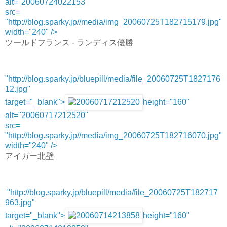
alt="20060724022153"
src=
"http://blog.sparky.jp//media/img_20060725T182715179.jpg"
width="240" />
ツールドフランス - ランディス優勝
"http://blog.sparky.jp/bluepill/media/file_20060725T1827176
12.jpg"
target="_blank">
height="160"
alt="20060717212520"
src=
"http://blog.sparky.jp//media/img_20060725T182716070.jpg"
width="240" />
アイガー北壁
"http://blog.sparky.jp/bluepill/media/file_20060725T182717
963.jpg"
target="_blank">
height="160"