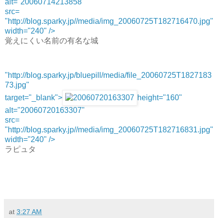
alt="20060714213858"
src=
"http://blog.sparky.jp//media/img_20060725T182716470.jpg"
width="240" />
覚えにくい名前の有名な城
"http://blog.sparky.jp/bluepill/media/file_20060725T1827183
73.jpg"
target="_blank">
height="160"
alt="20060720163307"
src=
"http://blog.sparky.jp//media/img_20060725T182716831.jpg"
width="240" />
ラピュタ
at
3:27 AM