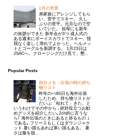
1月の光景
弟家族にアレンジしてもら
い、菅平でスキー。 久し
ぶりの菅平。元旦なので空
いていた。 祖母にも新年
の挨拶ができた 新年会が3つ 成人式の
ある週末にボーイスカウトでスキー。怪
我なく楽しく滑れてよかった。ヘルメッ
トとゴーグルを新調する。 1月23日は
JSACへ。クロージングだけ見て、懇...
Popular Posts
自分メモ：出張の時の持ち
物リスト
昨年のべ85日も海外出張
したため、持ち物リストが
だいぶ「枯れて」きた。と
いうわけでその中から ､絶対役立つお勧
めグッズを紹介したい｡2ch的に言うな
ら｢ 海外出張のときにあると捗るもの ｣
である｡ フリースもしくはダウンジャケ
ット 暑い国もあれば寒い国もある。 暑
さは服を脱...