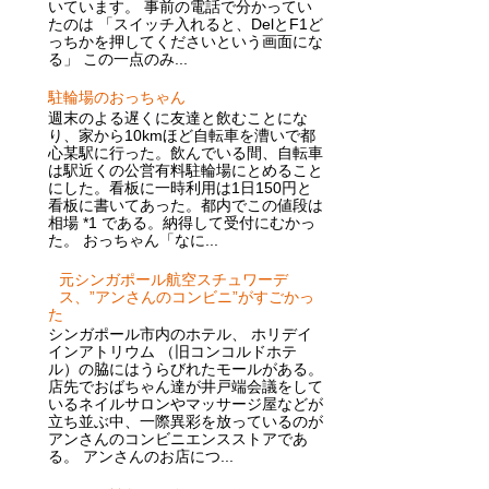
いています。 事前の電話で分かってい
たのは 「スイッチ入れると、DelとF1ど
っちかを押してくださいという画面にな
る」 この一点のみ...
駐輪場のおっちゃん
週末のよる遅くに友達と飲むことにな
り、家から10kmほど自転車を漕いで都
心某駅に行った。飲んでいる間、自転車
は駅近くの公営有料駐輪場にとめること
にした。看板に一時利用は1日150円と
看板に書いてあった。都内でこの値段は
相場 *1 である。納得して受付にむかっ
た。 おっちゃん「なに...
元シンガポール航空スチュワーデ
ス、”アンさんのコンビニ”がすごかっ
た
シンガポール市内のホテル、 ホリデイ
インアトリウム （旧コンコルドホテ
ル）の脇にはうらびれたモールがある。
店先でおばちゃん達が井戸端会議をして
いるネイルサロンやマッサージ屋などが
立ち並ぶ中、一際異彩を放っているのが
アンさんのコンビニエンスストアであ
る。 アンさんのお店につ...