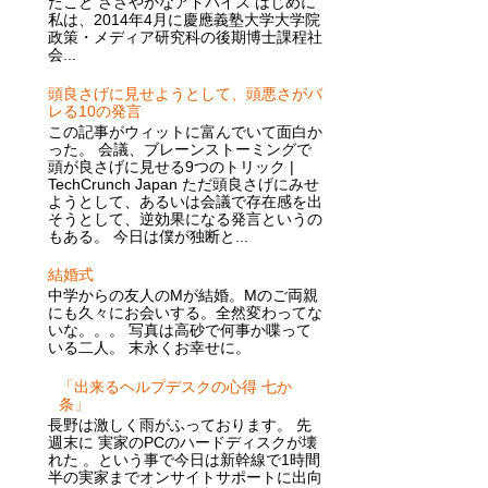
たこと ささやかなアドバイス はじめに
私は、2014年4月に慶應義塾大学大学院
政策・メディア研究科の後期博士課程社
会...
頭良さげに見せようとして、頭悪さがバ
レる10の発言
この記事がウィットに富んでいて面白か
った。 会議、ブレーンストーミングで
頭が良さげに見せる9つのトリック |
TechCrunch Japan ただ頭良さげにみせ
ようとして、あるいは会議で存在感を出
そうとして、逆効果になる発言というの
もある。 今日は僕が独断と...
結婚式
中学からの友人のMが結婚。Mのご両親
にも久々にお会いする。全然変わってな
いな。。。 写真は高砂で何事か喋って
いる二人。 末永くお幸せに。
「出来るヘルプデスクの心得 七か
条」
長野は激しく雨がふっております。 先
週末に 実家のPCのハードディスクが壊
れた 。という事で今日は新幹線で1時間
半の実家までオンサイトサポートに出向