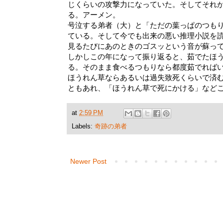
じくらいの攻撃力になっていた。そしてそれ
る。アーメン。
号泣する弟者（大）と「ただの葉っぱのつも
ている。そして今でも出来の悪い推理小説を
見るたびにあのときのゴスッという音が蘇っ
しかしこの年になって振り返ると、茹でたほ
る。そのまま食べるつもりなら都度茹でれば
ほうれん草ならあるいは過失致死くらいで済
ともあれ、「ほうれん草で死にかける」など
at
2:59 PM
Labels:
奇跡の弟者
Newer Post