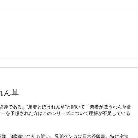
れん草
第3弾である。"弟者とほうれん草"と聞いて「弟者がほうれん草食
リーを予想された方はこのシリーズについて理解が不足している
2歳、3歳違いで年も近い。兄弟ゲンカは日常茶飯事。特に夕食