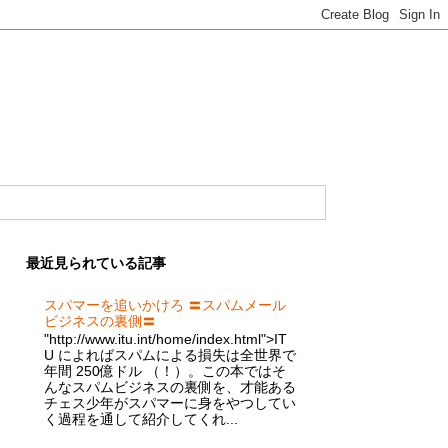
最近見られている記事
スパマーを追いかけろ 〓スパムメール
ビジネスの裏側〓
"http://www.itu.int/home/index.html">IT
U によればスパムによる損失は全世界で
年間 250億ドル （！）。この本ではそ
んなスパムビジネスの裏側を、才能ある
チェス少年がスパマーに身をやつしてい
く過程を通して紹介してくれ...