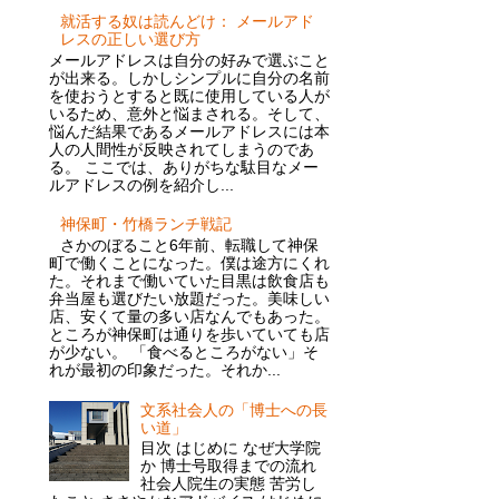
就活する奴は読んどけ： メールアド
レスの正しい選び方
メールアドレスは自分の好みで選ぶこと
が出来る。しかしシンプルに自分の名前
を使おうとすると既に使用している人が
いるため、意外と悩まされる。そして、
悩んだ結果であるメールアドレスには本
人の人間性が反映されてしまうのであ
る。 ここでは、ありがちな駄目なメー
ルアドレスの例を紹介し...
神保町・竹橋ランチ戦記
さかのぼること6年前、転職して神保
町で働くことになった。僕は途方にくれ
た。それまで働いていた目黒は飲食店も
弁当屋も選びたい放題だった。美味しい
店、安くて量の多い店なんでもあった。
ところが神保町は通りを歩いていても店
が少ない。 「食べるところがない」そ
れが最初の印象だった。それか...
文系社会人の「博士への長
い道」
目次 はじめに なぜ大学院
か 博士号取得までの流れ
社会人院生の実態 苦労し