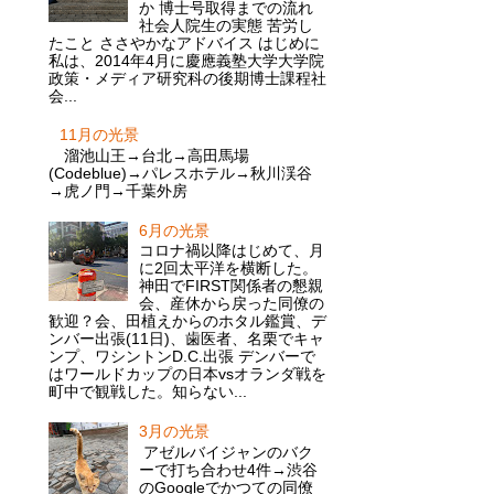
か 博士号取得までの流れ
社会人院生の実態 苦労し
たこと ささやかなアドバイス はじめに
私は、2014年4月に慶應義塾大学大学院
政策・メディア研究科の後期博士課程社
会...
11月の光景
溜池山王→台北→高田馬場
(Codeblue)→パレスホテル→秋川渓谷
→虎ノ門→千葉外房
6月の光景
コロナ禍以降はじめて、月
に2回太平洋を横断した。
神田でFIRST関係者の懇親
会、産休から戻った同僚の
歓迎？会、田植えからのホタル鑑賞、デ
ンバー出張(11日)、歯医者、名栗でキャ
ンプ、ワシントンD.C.出張 デンバーで
はワールドカップの日本vsオランダ戦を
町中で観戦した。知らない...
3月の光景
アゼルバイジャンのバク
ーで打ち合わせ4件→渋谷
のGoogleでかつての同僚