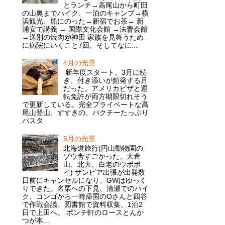
とランチ→高尾山から町田
の山奥までハイク、一泊のキャンプ→横
浜観光、船にのった→新宿でお茶→ 新
浦安で講義 → 国際文化会館 →法曹会館
→送別の焼肉@神田 家族を見舞うため
に病院にいくこと7回、そしてなに...
4月の光景
新年度スタート。3月に続
き、付き添いが頻発する月
だった。アメリカビザと運
転免許が両方期限切れそう
で更新している。完全プライベートな高
尾山登山、すすきの、パクチーたっぷり
パスタ
5月の光景
北海道旅行(円山動物園の
ゾウ舎すごかった、大倉
山、北大、白老のウポポ
イ) ザンビア出張が出発数
日前にキャンセルになり、GWはゆっく
りできた。名栗への下見、清瀬でのハイ
ク、コンゴから一時帰国のOさんと四谷
で作戦会議、図書館で資料収集、1泊2
日で上田へ。 ポンチ軒のロースとんか
つが本...