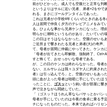
前がひどかった。成人でも空腹だと正常な判
というよりはサルに近い兄者、弟者×2をやで
れる、まさにゴールデンタイムであった。
これは兄者が小学校4年くらいのときのある冬
人は居間で仲良く夕方のテレビアニメをみてい
る。ひょんな事から兄弟ケンカになった。理
明らかに潮時というものがあり、たいていの
この日はそうはならなかった。空腹のせいも
ご近所まで響きわたる兄者と弟者(大)の奇声
て、母者が居間に仲裁にやってきた。ケンカ
「母者が出てきたら即解散、強制終了、Ctrl+
すと怖くて、おせっかいな母者である。
が、この日のケンカは終わらなかった。母者が
ない、エルサレムは我々ユダヤ人に約束され
者）は引っ込んでろ」と。空腹のせいもあっ
頭に血が上った母者は咄嗟に手にしていたほ
ったことに、
ゴスッ
という鈍い音が部屋に響
声で泣きながら悶絶していた。
「（ゴスッ？ほうれん草ならバサっとかパシ
母者が手にしていたのは今夜の食卓に乗る予
チになったものだった。本来であればハリセ