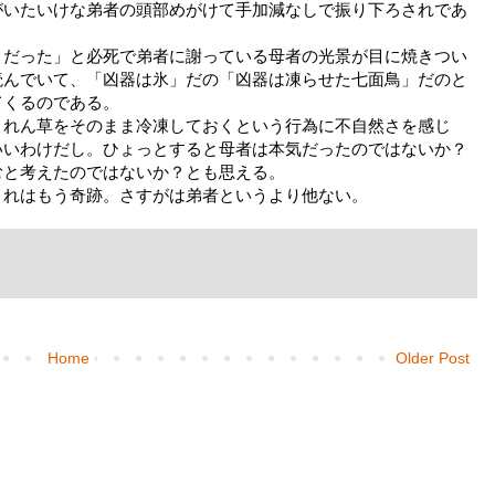
がいたいけな弟者の頭部めがけて手加減なしで振り下ろされであ
りだった」と必死で弟者に謝っている母者の光景が目に焼きつい
読んでいて、「凶器は氷」だの「凶器は凍らせた七面鳥」だのと
てくるのである。
うれん草をそのまま冷凍しておくという行為に不自然さを感じ
いいわけだし。ひょっとすると母者は本気だったのではないか？
むと考えたのではないか？とも思える。
これはもう奇跡。さすがは弟者というより他ない。
Home
Older Post