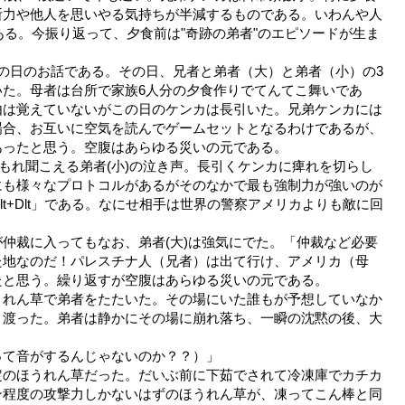
断力や他人を思いやる気持ちが半減するものである。いわんや人
ある。今振り返って、夕食前は"奇跡の弟者"のエピソードが生ま
の日のお話である。その日、兄者と弟者（大）と弟者（小）の3
た。母者は台所で家族6人分の夕食作りでてんてこ舞いであ
由は覚えていないがこの日のケンカは長引いた。兄弟ケンカには
場合、お互いに空気を読んでゲームセットとなるわけであるが、
あったと思う。空腹はあらゆる災いの元である。
、もれ聞こえる弟者(小)の泣き声。長引くケンカに痺れを切らし
にも様々なプロトコルがあるがそのなかで最も強制力が強いのが
Alt+Dlt」である。なにせ相手は世界の警察アメリカよりも敵に回
仲裁に入ってもなお、弟者(大)は強気にでた。「仲裁など必要
た地なのだ！パレスチナ人（兄者）は出て行け、アメリカ（母
たと思う。繰り返すが空腹はあらゆる災いの元である。
うれん草で弟者をたたいた。その場にいた誰もが予想していなか
き渡った。弟者は静かにその場に崩れ落ち、一瞬の沈黙の後、大
って音がするんじゃないのか？？）」
定のほうれん草だった。だいぶ前に下茹でされて冷凍庫でカチカ
ン程度の攻撃力しかないはずのほうれん草が、凍ってこん棒と同