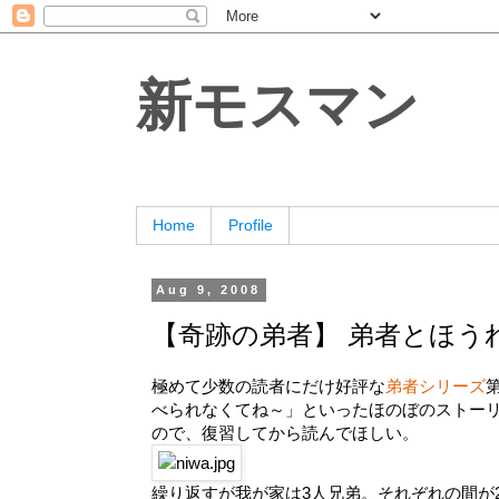
新モスマン
Home
Profile
Aug 9, 2008
【奇跡の弟者】 弟者とほう
極めて少数の読者にだけ好評な
弟者シリーズ
べられなくてね～」といったほのぼのストー
ので、復習してから読んでほしい。
繰り返すが我が家は3人兄弟。それぞれの間が