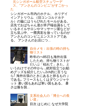
元シンガポール航空スチュワーデ
ス、”アンさんのコンビニ”がすごかっ
た
シンガポール市内のホテル、 ホリデイ
インアトリウム （旧コンコルドホテ
ル）の脇にはうらびれたモールがある。
店先でおばちゃん達が井戸端会議をして
いるネイルサロンやマッサージ屋などが
立ち並ぶ中、一際異彩を放っているのが
アンさんのコンビニエンスストアであ
る。 アンさんのお店につ...
自分メモ：出張の時の持ち
物リスト
昨年のべ85日も海外出張
したため、持ち物リストが
だいぶ「枯れて」きた。と
いうわけでその中から ､絶対役立つお勧
めグッズを紹介したい｡2ch的に言うな
ら｢ 海外出張のときにあると捗るもの ｣
である｡ フリースもしくはダウンジャケ
ット 暑い国もあれば寒い国もある。 暑
さは服を脱...
文系社会人の「博士への長
い道」
目次 はじめに なぜ大学院