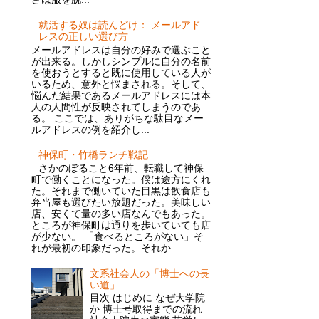
就活する奴は読んどけ： メールアド
レスの正しい選び方
メールアドレスは自分の好みで選ぶこと
が出来る。しかしシンプルに自分の名前
を使おうとすると既に使用している人が
いるため、意外と悩まされる。そして、
悩んだ結果であるメールアドレスには本
人の人間性が反映されてしまうのであ
る。 ここでは、ありがちな駄目なメー
ルアドレスの例を紹介し...
神保町・竹橋ランチ戦記
さかのぼること6年前、転職して神保
町で働くことになった。僕は途方にくれ
た。それまで働いていた目黒は飲食店も
弁当屋も選びたい放題だった。美味しい
店、安くて量の多い店なんでもあった。
ところが神保町は通りを歩いていても店
が少ない。 「食べるところがない」そ
れが最初の印象だった。それか...
文系社会人の「博士への長
い道」
目次 はじめに なぜ大学院
か 博士号取得までの流れ