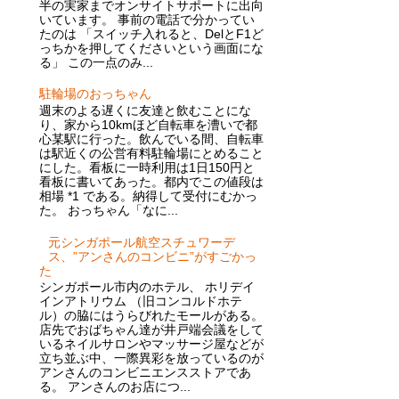
半の実家までオンサイトサポートに出向
いています。 事前の電話で分かってい
たのは 「スイッチ入れると、DelとF1ど
っちかを押してくださいという画面にな
る」 この一点のみ...
駐輪場のおっちゃん
週末のよる遅くに友達と飲むことにな
り、家から10kmほど自転車を漕いで都
心某駅に行った。飲んでいる間、自転車
は駅近くの公営有料駐輪場にとめること
にした。看板に一時利用は1日150円と
看板に書いてあった。都内でこの値段は
相場 *1 である。納得して受付にむかっ
た。 おっちゃん「なに...
元シンガポール航空スチュワーデ
ス、”アンさんのコンビニ”がすごかっ
た
シンガポール市内のホテル、 ホリデイ
インアトリウム （旧コンコルドホテ
ル）の脇にはうらびれたモールがある。
店先でおばちゃん達が井戸端会議をして
いるネイルサロンやマッサージ屋などが
立ち並ぶ中、一際異彩を放っているのが
アンさんのコンビニエンスストアであ
る。 アンさんのお店につ...