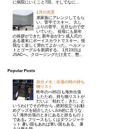
に病院にいくこと7回、そしてなに...
1月の光景
弟家族にアレンジしてもら
い、菅平でスキー。 久し
ぶりの菅平。元旦なので空
いていた。 祖母にも新年
の挨拶ができた 新年会が3つ 成人式の
ある週末にボーイスカウトでスキー。怪
我なく楽しく滑れてよかった。ヘルメッ
トとゴーグルを新調する。 1月23日は
JSACへ。クロージングだけ見て、懇...
Popular Posts
自分メモ：出張の時の持ち
物リスト
昨年のべ85日も海外出張
したため、持ち物リストが
だいぶ「枯れて」きた。と
いうわけでその中から ､絶対役立つお勧
めグッズを紹介したい｡2ch的に言うな
ら｢ 海外出張のときにあると捗るもの ｣
である｡ フリースもしくはダウンジャケ
ット 暑い国もあれば寒い国もある。 暑
さは服を脱...