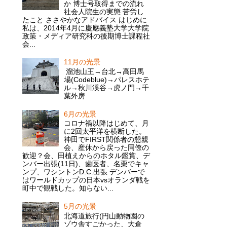
か 博士号取得までの流れ
社会人院生の実態 苦労し
たこと ささやかなアドバイス はじめに
私は、2014年4月に慶應義塾大学大学院
政策・メディア研究科の後期博士課程社
会...
11月の光景
溜池山王→台北→高田馬
場(Codeblue)→パレスホテ
ル→秋川渓谷→虎ノ門→千
葉外房
6月の光景
コロナ禍以降はじめて、月
に2回太平洋を横断した。
神田でFIRST関係者の懇親
会、産休から戻った同僚の
歓迎？会、田植えからのホタル鑑賞、デ
ンバー出張(11日)、歯医者、名栗でキャ
ンプ、ワシントンD.C.出張 デンバーで
はワールドカップの日本vsオランダ戦を
町中で観戦した。知らない...
5月の光景
北海道旅行(円山動物園の
ゾウ舎すごかった、大倉