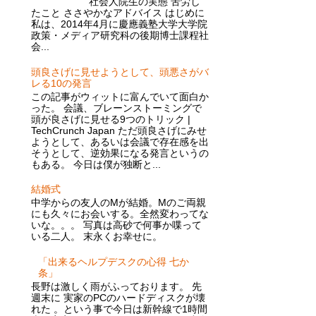
社会人院生の実態 苦労し
たこと ささやかなアドバイス はじめに
私は、2014年4月に慶應義塾大学大学院
政策・メディア研究科の後期博士課程社
会...
頭良さげに見せようとして、頭悪さがバ
レる10の発言
この記事がウィットに富んでいて面白か
った。 会議、ブレーンストーミングで
頭が良さげに見せる9つのトリック |
TechCrunch Japan ただ頭良さげにみせ
ようとして、あるいは会議で存在感を出
そうとして、逆効果になる発言というの
もある。 今日は僕が独断と...
結婚式
中学からの友人のMが結婚。Mのご両親
にも久々にお会いする。全然変わってな
いな。。。 写真は高砂で何事か喋って
いる二人。 末永くお幸せに。
「出来るヘルプデスクの心得 七か
条」
長野は激しく雨がふっております。 先
週末に 実家のPCのハードディスクが壊
れた 。という事で今日は新幹線で1時間