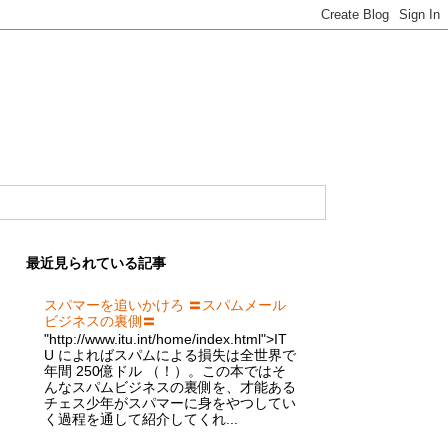
最近見られている記事
スパマーを追いかけろ 〓スパムメール
ビジネスの裏側〓
"http://www.itu.int/home/index.html">IT
U によればスパムによる損失は全世界で
年間 250億ドル （！）。この本ではそ
んなスパムビジネスの裏側を、才能ある
チェス少年がスパマーに身をやつしてい
く過程を通して紹介してくれ...