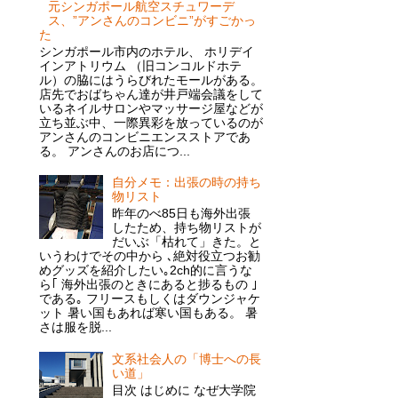
元シンガポール航空スチュワーデ
ス、”アンさんのコンビニ”がすごかっ
た
シンガポール市内のホテル、 ホリデイ
インアトリウム （旧コンコルドホテ
ル）の脇にはうらびれたモールがある。
店先でおばちゃん達が井戸端会議をして
いるネイルサロンやマッサージ屋などが
立ち並ぶ中、一際異彩を放っているのが
アンさんのコンビニエンスストアであ
る。 アンさんのお店につ...
自分メモ：出張の時の持ち
物リスト
昨年のべ85日も海外出張
したため、持ち物リストが
だいぶ「枯れて」きた。と
いうわけでその中から ､絶対役立つお勧
めグッズを紹介したい｡2ch的に言うな
ら｢ 海外出張のときにあると捗るもの ｣
である｡ フリースもしくはダウンジャケ
ット 暑い国もあれば寒い国もある。 暑
さは服を脱...
文系社会人の「博士への長
い道」
目次 はじめに なぜ大学院