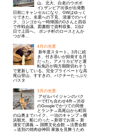
山、北大、白老のウポポ
イ) ザンビア出張が出発数
日前にキャンセルになり、GWはゆっく
りできた。名栗への下見、清瀬でのハイ
ク、コンゴから一時帰国のOさんと四谷
で作戦会議、図書館で資料収集、1泊2
日で上田へ。 ポンチ軒のロースとんか
つが本...
4月の光景
新年度スタート。3月に続
き、付き添いが頻発する月
だった。アメリカビザと運
転免許が両方期限切れそう
で更新している。完全プライベートな高
尾山登山、すすきの、パクチーたっぷり
パスタ
3月の光景
アゼルバイジャンのバク
ーで打ち合わせ4件→渋谷
のGoogleでかつての同僚
とランチ→高尾山から町田
の山奥までハイク、一泊のキャンプ→横
浜観光、船にのった→新宿でお茶→ 新
浦安で講義 → 国際文化会館 →法曹会館
→送別の焼肉@神田 家族を見舞うため