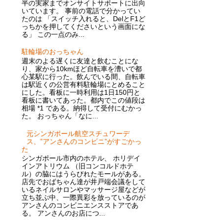
半の実家までオンサイトサポートに出向
いています。 事前の電話で分かってい
たのは 「スイッチ入れると、DelとF1ど
っちかを押してくださいという画面にな
る」 この一点のみ...
駐輪場のおっちゃん
週末のよる遅くに友達と飲むことにな
り、家から10kmほど自転車を漕いで都
心某駅に行った。飲んでいる間、自転車
は駅近くの公営有料駐輪場にとめること
にした。看板に一時利用は1日150円と
看板に書いてあった。都内でこの値段は
相場 *1 である。納得して受付にむかっ
た。 おっちゃん「なに...
元シンガポール航空スチュワーデ
ス、”アンさんのコンビニ”がすごかっ
た
シンガポール市内のホテル、 ホリデイ
インアトリウム （旧コンコルドホテ
ル）の脇にはうらびれたモールがある。
店先でおばちゃん達が井戸端会議をして
いるネイルサロンやマッサージ屋などが
立ち並ぶ中、一際異彩を放っているのが
アンさんのコンビニエンスストアであ
る。 アンさんのお店につ...