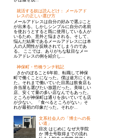
就活する奴は読んどけ： メールアド
レスの正しい選び方
メールアドレスは自分の好みで選ぶこと
が出来る。しかしシンプルに自分の名前
を使おうとすると既に使用している人が
いるため、意外と悩まされる。そして、
悩んだ結果であるメールアドレスには本
人の人間性が反映されてしまうのであ
る。 ここでは、ありがちな駄目なメー
ルアドレスの例を紹介し...
神保町・竹橋ランチ戦記
さかのぼること6年前、転職して神保
町で働くことになった。僕は途方にくれ
た。それまで働いていた目黒は飲食店も
弁当屋も選びたい放題だった。美味しい
店、安くて量の多い店なんでもあった。
ところが神保町は通りを歩いていても店
が少ない。 「食べるところがない」そ
れが最初の印象だった。それか...
文系社会人の「博士への長
い道」
目次 はじめに なぜ大学院
か 博士号取得までの流れ