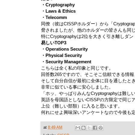
・Cryptography
・Laws & Ethics
・Telecomm
同僚（彼はCISSPホルダー）から「Cryptog
脅されましたが、他のホルダーの皆さんも同
特にCryptographyは2位を大きく引き離しダ
易しいTOP3
・Operations Security
・Physical Security
・Security Management
こちらは全く私の印象と同じです。
回答数265ですので、そこそこ信頼できる情
そして自分自信が最初に全体に目を通したと
非常に似ている事に安心しました。
「ホッ、やっぱりみんなCryptographyは難
英語を母国語としないCISSPの方限定で同じアンケート
上位（難しい部類）に入ると思います。
何れにせよ興味深いアンケートなので今後も
at
8:49 AM