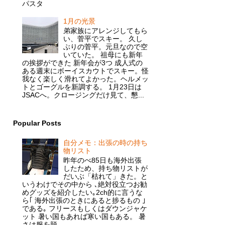
パスタ
1月の光景
弟家族にアレンジしてもら
い、菅平でスキー。 久し
ぶりの菅平。元旦なので空
いていた。 祖母にも新年
の挨拶ができた 新年会が3つ 成人式の
ある週末にボーイスカウトでスキー。怪
我なく楽しく滑れてよかった。ヘルメッ
トとゴーグルを新調する。 1月23日は
JSACへ。クロージングだけ見て、懇...
Popular Posts
自分メモ：出張の時の持ち
物リスト
昨年のべ85日も海外出張
したため、持ち物リストが
だいぶ「枯れて」きた。と
いうわけでその中から ､絶対役立つお勧
めグッズを紹介したい｡2ch的に言うな
ら｢ 海外出張のときにあると捗るもの ｣
である｡ フリースもしくはダウンジャケ
ット 暑い国もあれば寒い国もある。 暑
さは服を脱...