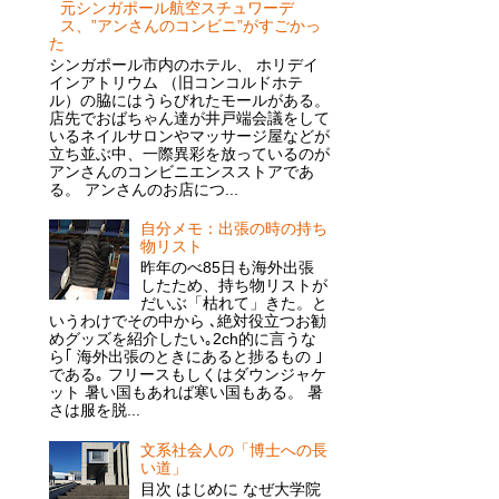
元シンガポール航空スチュワーデ
ス、”アンさんのコンビニ”がすごかっ
た
シンガポール市内のホテル、 ホリデイ
インアトリウム （旧コンコルドホテ
ル）の脇にはうらびれたモールがある。
店先でおばちゃん達が井戸端会議をして
いるネイルサロンやマッサージ屋などが
立ち並ぶ中、一際異彩を放っているのが
アンさんのコンビニエンスストアであ
る。 アンさんのお店につ...
自分メモ：出張の時の持ち
物リスト
昨年のべ85日も海外出張
したため、持ち物リストが
だいぶ「枯れて」きた。と
いうわけでその中から ､絶対役立つお勧
めグッズを紹介したい｡2ch的に言うな
ら｢ 海外出張のときにあると捗るもの ｣
である｡ フリースもしくはダウンジャケ
ット 暑い国もあれば寒い国もある。 暑
さは服を脱...
文系社会人の「博士への長
い道」
目次 はじめに なぜ大学院