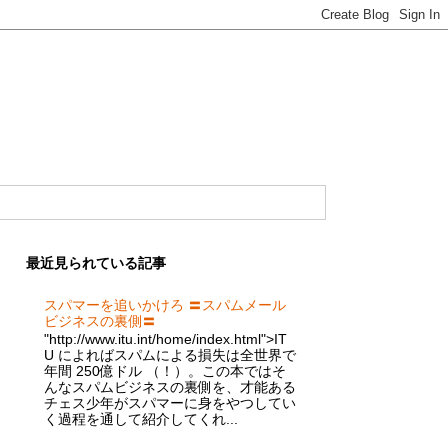
最近見られている記事
スパマーを追いかけろ 〓スパムメール
ビジネスの裏側〓
"http://www.itu.int/home/index.html">IT
U によればスパムによる損失は全世界で
年間 250億ドル （！）。この本ではそ
んなスパムビジネスの裏側を、才能ある
チェス少年がスパマーに身をやつしてい
く過程を通して紹介してくれ...