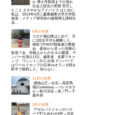
か 博士号取得までの流れ
社会人院生の実態 苦労し
たこと ささやかなアドバイス はじめに
私は、2014年4月に慶應義塾大学大学院
政策・メディア研究科の後期博士課程社
会...
6月の光景
コロナ禍以降はじめて、月
に2回太平洋を横断した。
神田でFIRST関係者の懇親
会、産休から戻った同僚の
歓迎？会、田植えからのホタル鑑賞、デ
ンバー出張(11日)、歯医者、名栗でキャ
ンプ、ワシントンD.C.出張 デンバーで
はワールドカップの日本vsオランダ戦を
町中で観戦した。知らない...
11月の光景
溜池山王→台北→高田馬
場(Codeblue)→パレスホテ
ル→秋川渓谷→虎ノ門→千
葉外房
3月の光景
アゼルバイジャンのバク
ーで打ち合わせ4件→渋谷