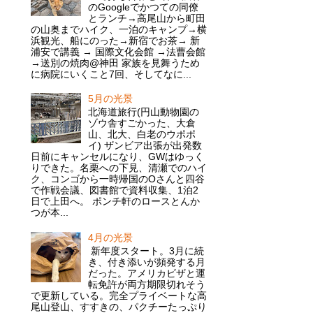
のGoogleでかつての同僚
とランチ→高尾山から町田
の山奥までハイク、一泊のキャンプ→横
浜観光、船にのった→新宿でお茶→ 新
浦安で講義 → 国際文化会館 →法曹会館
→送別の焼肉@神田 家族を見舞うため
に病院にいくこと7回、そしてなに...
5月の光景
北海道旅行(円山動物園の
ゾウ舎すごかった、大倉
山、北大、白老のウポポ
イ) ザンビア出張が出発数
日前にキャンセルになり、GWはゆっく
りできた。名栗への下見、清瀬でのハイ
ク、コンゴから一時帰国のOさんと四谷
で作戦会議、図書館で資料収集、1泊2
日で上田へ。 ポンチ軒のロースとんか
つが本...
4月の光景
新年度スタート。3月に続
き、付き添いが頻発する月
だった。アメリカビザと運
転免許が両方期限切れそう
で更新している。完全プライベートな高
尾山登山、すすきの、パクチーたっぷり