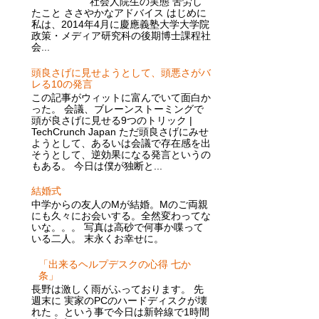
社会人院生の実態 苦労し
たこと ささやかなアドバイス はじめに
私は、2014年4月に慶應義塾大学大学院
政策・メディア研究科の後期博士課程社
会...
頭良さげに見せようとして、頭悪さがバ
レる10の発言
この記事がウィットに富んでいて面白か
った。 会議、ブレーンストーミングで
頭が良さげに見せる9つのトリック |
TechCrunch Japan ただ頭良さげにみせ
ようとして、あるいは会議で存在感を出
そうとして、逆効果になる発言というの
もある。 今日は僕が独断と...
結婚式
中学からの友人のMが結婚。Mのご両親
にも久々にお会いする。全然変わってな
いな。。。 写真は高砂で何事か喋って
いる二人。 末永くお幸せに。
「出来るヘルプデスクの心得 七か
条」
長野は激しく雨がふっております。 先
週末に 実家のPCのハードディスクが壊
れた 。という事で今日は新幹線で1時間