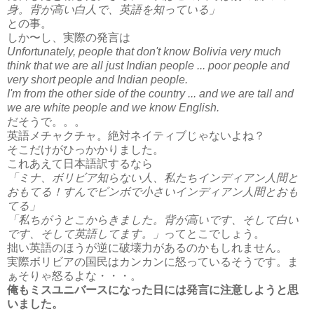
身。背が高い白人で、英語を知っている」
との事。
しか〜し、実際の発言は
Unfortunately, people that don't know Bolivia very much
think that we are all just Indian people ... poor people and
very short people and Indian people.
I'm from the other side of the country ... and we are tall and
we are white people and we know English.
だそうで。。。
英語メチャクチャ。絶対ネイティブじゃないよね？
そこだけがひっかかりました。
これあえて日本語訳するなら
「ミナ、ボリビア知らない人、私たちインディアン人間と
おもてる！すんでビンボで小さいインディアン人間とおも
てる」
「私ちがうとこからきました。背が高いです、そして白い
です、そして英語してます。」
ってとこでしょう。
拙い英語のほうが逆に破壊力があるのかもしれません。
実際ボリビアの国民はカンカンに怒っているそうです。ま
ぁそりゃ怒るよな・・・。
俺もミスユニバースになった日には発言に注意しようと思
いました。