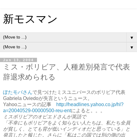
新モスマン
▼
▼
Jun 13, 2004
ミス・ボリビア、人種差別発言で代表
辞退求められる
ぽたモバさん
で見つけたミスユニバースのボリビア代表
Gabriela Oviedoが失言というニュース。
Yahooニュースの記事
http://headlines.yahoo.co.jp/hl?
a=20040529-00000500-reu-ent
によると。。。
ミスボリビアのオビエドさんが英語で
「不幸にもボリビアをよく知らない人たちは、私たち全員
が貧しく、とても背が低いインディオだと思っている」と
発言したと報じた。さらに「私はこの国では別の側の出