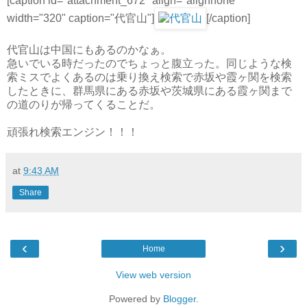
[caption id="attachment_672" align="alignnone"
width="320" caption="代官山"]
[/caption]
代官山は中国にもあるのかなぁ。
急いでいる時だったのでちょっと腹立った。同じような検
索ミスでよくあるのは乗り換え検索で赤坂や霞ヶ関を検索
したときに、群馬県にある赤坂や茨城県にある霞ヶ関まで
の道のりが帰ってくることだ。
頑張れ検索エンジン！！！
at
9:43 AM
Share
‹
›
Home
View web version
Powered by
Blogger
.