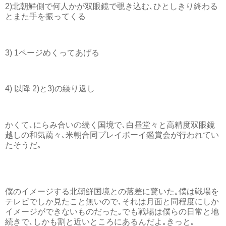
2)北朝鮮側で何人かが双眼鏡で覗き込む､ひとしきり終わる
とまた手を振ってくる
3) 1ページめくってあげる
4) 以降 2)と3)の繰り返し
かくて､にらみ合いの続く国境で､白昼堂々と高精度双眼鏡
越しの和気藹々､米朝合同プレイボーイ鑑賞会が行われてい
たそうだ｡
僕のイメージする北朝鮮国境との落差に驚いた｡僕は戦場を
テレビでしか見たこと無いので､それは月面と同程度にしか
イメージができないものだった｡でも戦場は僕らの日常と地
続きで､しかも割と近いところにあるんだよ｡きっと｡