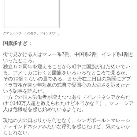
クアラルンプールの名所、ツインタワー。
国旗多すぎ：
街で見かける人はマレー系7割、中国系2割、インド系1割と
いったところ。
独立５０周年を迎えることから町中に国旗がはためいてい
る。アメリカに行くと国旗をいろいろなところで見るが、
その10倍くらいの量である。また滞在二日目の新聞にアブ
ドラ首相が青少年対象の式典で愛国心の大切さを訴えたと
いう記事を読んだ。
一方で外国人労働者が増えつつあり（インドネシアからだ
けで140万人超と教えられたけど本当かな？）、マレーシア
人は危機感を感じ始めているようだ。
現地の人の口ぶりから何となく、シンガポール＞マレーシ
ア＞インドネシアみたいな序列を感じたけど、気のせいか
もしれない。