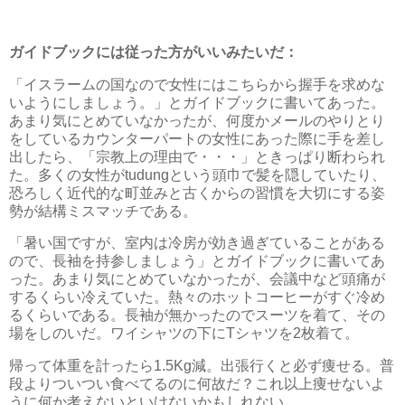
ガイドブックには従った方がいいみたいだ：
「イスラームの国なので女性にはこちらから握手を求めな
いようにしましょう。」とガイドブックに書いてあった。
あまり気にとめていなかったが、何度かメールのやりとり
をしているカウンターパートの女性にあった際に手を差し
出したら、「宗教上の理由で・・・」ときっぱり断わられ
た。多くの女性がtudungという頭巾で髪を隠していたり、
恐ろしく近代的な町並みと古くからの習慣を大切にする姿
勢が結構ミスマッチである。
「暑い国ですが、室内は冷房が効き過ぎていることがある
ので、長袖を持参しましょう」とガイドブックに書いてあ
った。あまり気にとめていなかったが、会議中など頭痛が
するくらい冷えていた。熱々のホットコーヒーがすぐ冷め
るくらいである。長袖が無かったのでスーツを着て、その
場をしのいだ。ワイシャツの下にTシャツを2枚着て。
帰って体重を計ったら1.5Kg減。出張行くと必ず痩せる。普
段よりついつい食べてるのに何故だ？これ以上痩せないよ
うに何か考えないといけないかもしれない。