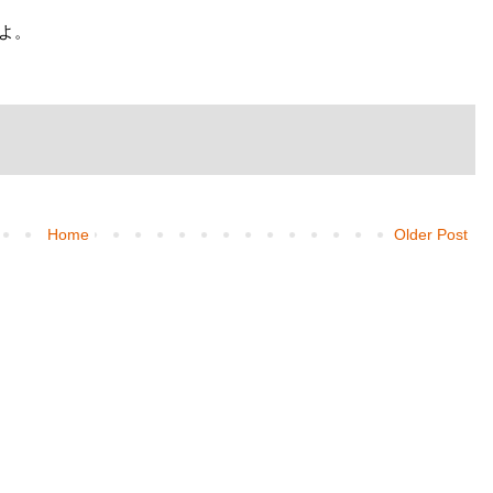
すよ。
Home
Older Post