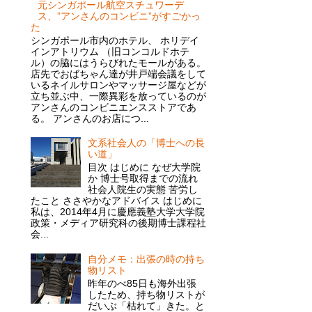
元シンガポール航空スチュワーデ
ス、”アンさんのコンビニ”がすごかっ
た
シンガポール市内のホテル、 ホリデイ
インアトリウム （旧コンコルドホテ
ル）の脇にはうらびれたモールがある。
店先でおばちゃん達が井戸端会議をして
いるネイルサロンやマッサージ屋などが
立ち並ぶ中、一際異彩を放っているのが
アンさんのコンビニエンスストアであ
る。 アンさんのお店につ...
文系社会人の「博士への長
い道」
目次 はじめに なぜ大学院
か 博士号取得までの流れ
社会人院生の実態 苦労し
たこと ささやかなアドバイス はじめに
私は、2014年4月に慶應義塾大学大学院
政策・メディア研究科の後期博士課程社
会...
自分メモ：出張の時の持ち
物リスト
昨年のべ85日も海外出張
したため、持ち物リストが
だいぶ「枯れて」きた。と