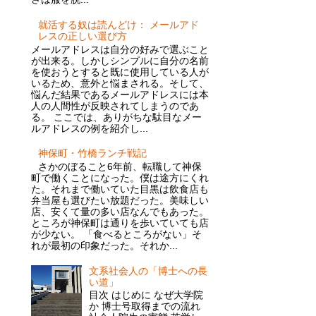
就活する奴は読んどけ： メールアド
レスの正しい選び方
メールアドレスは自分の好みで選ぶこと
が出来る。しかしシンプルに自分の名前
を使おうとすると既に使用している人が
いるため、意外と悩まされる。そして、
悩んだ結果であるメールアドレスには本
人の人間性が反映されてしまうのであ
る。 ここでは、ありがちな駄目なメー
ルアドレスの例を紹介し...
神保町・竹橋ランチ戦記
さかのぼること6年前、転職して神保
町で働くことになった。僕は途方にくれ
た。それまで働いていた目黒は飲食店も
弁当屋も選びたい放題だった。美味しい
店、安くて量の多い店なんでもあった。
ところが神保町は通りを歩いていても店
が少ない。 「食べるところがない」そ
れが最初の印象だった。それか...
文系社会人の「博士への長
い道」
目次 はじめに なぜ大学院
か 博士号取得までの流れ