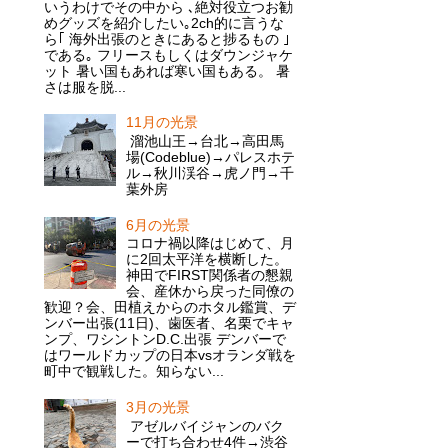
いうわけでその中から ､絶対役立つお勧
めグッズを紹介したい｡2ch的に言うな
ら｢ 海外出張のときにあると捗るもの ｣
である｡ フリースもしくはダウンジャケ
ット 暑い国もあれば寒い国もある。 暑
さは服を脱...
11月の光景
溜池山王→台北→高田馬
場(Codeblue)→パレスホテ
ル→秋川渓谷→虎ノ門→千
葉外房
6月の光景
コロナ禍以降はじめて、月
に2回太平洋を横断した。
神田でFIRST関係者の懇親
会、産休から戻った同僚の
歓迎？会、田植えからのホタル鑑賞、デ
ンバー出張(11日)、歯医者、名栗でキャ
ンプ、ワシントンD.C.出張 デンバーで
はワールドカップの日本vsオランダ戦を
町中で観戦した。知らない...
3月の光景
アゼルバイジャンのバク
ーで打ち合わせ4件→渋谷