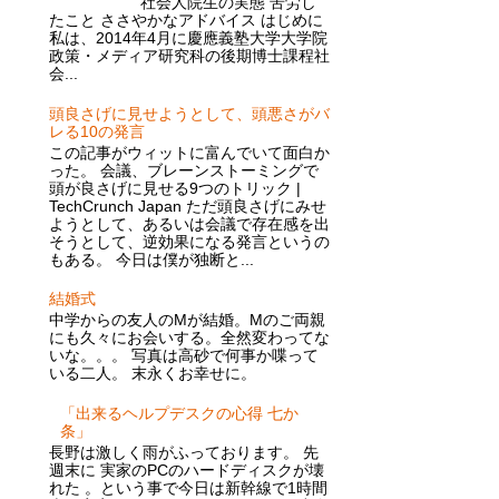
社会人院生の実態 苦労し
たこと ささやかなアドバイス はじめに
私は、2014年4月に慶應義塾大学大学院
政策・メディア研究科の後期博士課程社
会...
頭良さげに見せようとして、頭悪さがバ
レる10の発言
この記事がウィットに富んでいて面白か
った。 会議、ブレーンストーミングで
頭が良さげに見せる9つのトリック |
TechCrunch Japan ただ頭良さげにみせ
ようとして、あるいは会議で存在感を出
そうとして、逆効果になる発言というの
もある。 今日は僕が独断と...
結婚式
中学からの友人のMが結婚。Mのご両親
にも久々にお会いする。全然変わってな
いな。。。 写真は高砂で何事か喋って
いる二人。 末永くお幸せに。
「出来るヘルプデスクの心得 七か
条」
長野は激しく雨がふっております。 先
週末に 実家のPCのハードディスクが壊
れた 。という事で今日は新幹線で1時間