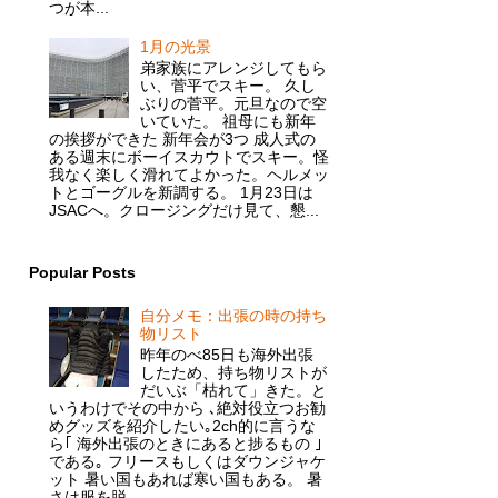
つが本...
1月の光景
弟家族にアレンジしてもら
い、菅平でスキー。 久し
ぶりの菅平。元旦なので空
いていた。 祖母にも新年
の挨拶ができた 新年会が3つ 成人式の
ある週末にボーイスカウトでスキー。怪
我なく楽しく滑れてよかった。ヘルメッ
トとゴーグルを新調する。 1月23日は
JSACへ。クロージングだけ見て、懇...
Popular Posts
自分メモ：出張の時の持ち
物リスト
昨年のべ85日も海外出張
したため、持ち物リストが
だいぶ「枯れて」きた。と
いうわけでその中から ､絶対役立つお勧
めグッズを紹介したい｡2ch的に言うな
ら｢ 海外出張のときにあると捗るもの ｣
である｡ フリースもしくはダウンジャケ
ット 暑い国もあれば寒い国もある。 暑
さは服を脱...