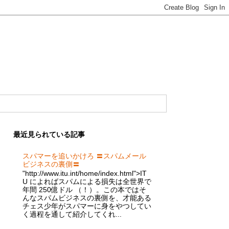
最近見られている記事
スパマーを追いかけろ 〓スパムメール
ビジネスの裏側〓
"http://www.itu.int/home/index.html">IT
U によればスパムによる損失は全世界で
年間 250億ドル （！）。この本ではそ
んなスパムビジネスの裏側を、才能ある
チェス少年がスパマーに身をやつしてい
く過程を通して紹介してくれ...