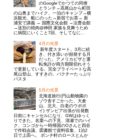
のGoogleでかつての同僚
とランチ→高尾山から町田
の山奥までハイク、一泊のキャンプ→横
浜観光、船にのった→新宿でお茶→ 新
浦安で講義 → 国際文化会館 →法曹会館
→送別の焼肉@神田 家族を見舞うため
に病院にいくこと7回、そしてなに...
4月の光景
新年度スタート。3月に続
き、付き添いが頻発する月
だった。アメリカビザと運
転免許が両方期限切れそう
で更新している。完全プライベートな高
尾山登山、すすきの、パクチーたっぷり
パスタ
5月の光景
北海道旅行(円山動物園の
ゾウ舎すごかった、大倉
山、北大、白老のウポポ
イ) ザンビア出張が出発数
日前にキャンセルになり、GWはゆっく
りできた。名栗への下見、清瀬でのハイ
ク、コンゴから一時帰国のOさんと四谷
で作戦会議、図書館で資料収集、1泊2
日で上田へ。 ポンチ軒のロースとんか