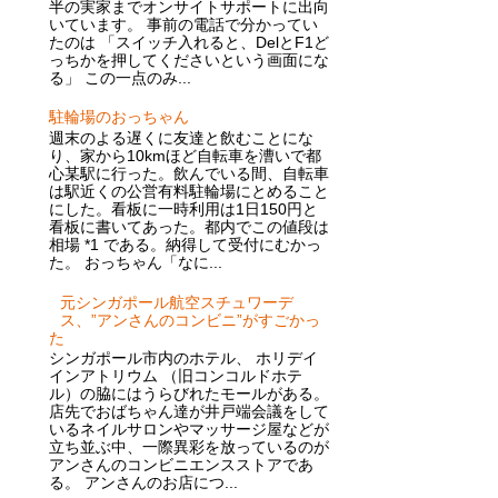
半の実家までオンサイトサポートに出向
いています。 事前の電話で分かってい
たのは 「スイッチ入れると、DelとF1ど
っちかを押してくださいという画面にな
る」 この一点のみ...
駐輪場のおっちゃん
週末のよる遅くに友達と飲むことにな
り、家から10kmほど自転車を漕いで都
心某駅に行った。飲んでいる間、自転車
は駅近くの公営有料駐輪場にとめること
にした。看板に一時利用は1日150円と
看板に書いてあった。都内でこの値段は
相場 *1 である。納得して受付にむかっ
た。 おっちゃん「なに...
元シンガポール航空スチュワーデ
ス、”アンさんのコンビニ”がすごかっ
た
シンガポール市内のホテル、 ホリデイ
インアトリウム （旧コンコルドホテ
ル）の脇にはうらびれたモールがある。
店先でおばちゃん達が井戸端会議をして
いるネイルサロンやマッサージ屋などが
立ち並ぶ中、一際異彩を放っているのが
アンさんのコンビニエンスストアであ
る。 アンさんのお店につ...