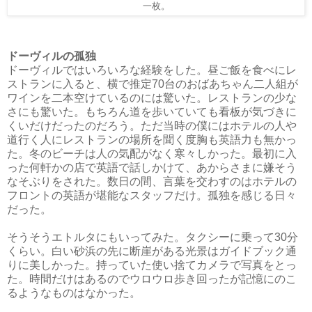
一枚。
ドーヴィルの孤独
ドーヴィルではいろいろな経験をした。昼ご飯を食べにレ
ストランに入ると、横で推定70台のおばあちゃん二人組が
ワインを二本空けているのには驚いた。レストランの少な
さにも驚いた。もちろん道を歩いていても看板が気づきに
くいだけだったのだろう。ただ当時の僕にはホテルの人や
道行く人にレストランの場所を聞く度胸も英語力も無かっ
た。冬のビーチは人の気配がなく寒々しかった。最初に入
った何軒かの店で英語で話しかけて、あからさまに嫌そう
なそぶりをされた。数日の間、言葉を交わすのはホテルの
フロントの英語が堪能なスタッフだけ。孤独を感じる日々
だった。
そうそうエトルタにもいってみた。タクシーに乗って30分
くらい。白い砂浜の先に断崖がある光景はガイドブック通
りに美しかった。持っていた使い捨てカメラで写真をとっ
た。時間だけはあるのでウロウロ歩き回ったが記憶にのこ
るようなものはなかった。