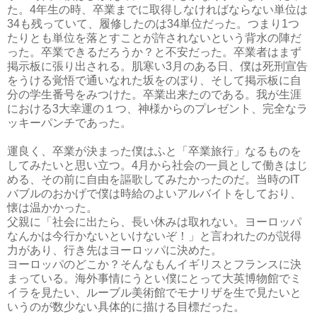
た。4年生の時、卒業までに取得しなければならない単位は
34も残っていて、履修したのは34単位だった。つまり1つ
たりとも単位を落とすことが許されないという背水の陣だ
った。卒業できるだろうか？と不安だった。卒業者はまず
掲示板に張り出される。肌寒い3月のある日、僕は死刑宣告
をうける覚悟で通いなれた坂をのぼり、そして掲示板に自
分の学生番号をみつけた。卒業出来たのである。我が生涯
における3大幸運の１つ、神様からのプレゼント、完全なラ
ッキーパンチであった。
運良く、卒業が決まった僕はふと「卒業旅行」なるものを
してみたいと思い立つ。4月から社会の一員として働きはじ
める、その前に自由を謳歌してみたかったのだ。当時のIT
バブルのおかげで僕は時給のよいアルバイトをしており、
懐は温かかった。
父親に「社会に出たら、長い休みは取れない。ヨーロッパ
なんかは今行かないといけないぞ！」と言われたのが説得
力があり、行き先はヨーロッパに決めた。
ヨーロッパのどこか？そんなもんイギリスとフランスに決
まっている。海外事情にうとい僕にとって大英博物館でミ
イラを見たい、ルーブル美術館でモナリザを生で見たいと
いうのが数少ない具体的に描ける目標だった。