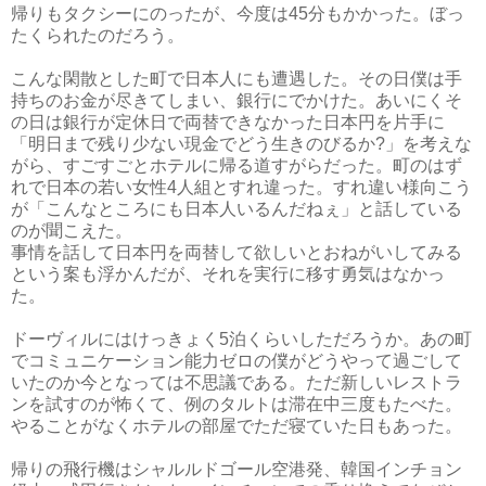
帰りもタクシーにのったが、今度は45分もかかった。ぼっ
たくられたのだろう。
こんな閑散とした町で日本人にも遭遇した。その日僕は手
持ちのお金が尽きてしまい、銀行にでかけた。あいにくそ
の日は銀行が定休日で両替できなかった日本円を片手に
「明日まで残り少ない現金でどう生きのびるか?」を考えな
がら、すごすごとホテルに帰る道すがらだった。町のはず
れで日本の若い女性4人組とすれ違った。すれ違い様向こう
が「こんなところにも日本人いるんだねぇ」と話している
のが聞こえた。
事情を話して日本円を両替して欲しいとおねがいしてみる
という案も浮かんだが、それを実行に移す勇気はなかっ
た。
ドーヴィルにはけっきょく5泊くらいしただろうか。あの町
でコミュニケーション能力ゼロの僕がどうやって過ごして
いたのか今となっては不思議である。ただ新しいレストラ
ンを試すのが怖くて、例のタルトは滞在中三度もたべた。
やることがなくホテルの部屋でただ寝ていた日もあった。
帰りの飛行機はシャルルドゴール空港発、韓国インチョン