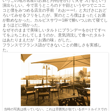
いうこの地方名産のお酒と判明)をかけて火をつけるという
演出らしい。今で言うところのドヤ顔というやつでニコニ
コと僕をみつめる店主の手前「わおーー!」と大げさにおど
ろいてみせるフリをしたが、実のところ僕はまったくお酒
が飲めなかった。カルピスサワー1杯で酔いつぶれて寝てし
まうほどに弱かった。
なぜそのままで美味しいタルトにブランデーをかけてすべ
てをぶちこわしてしまうのか。意気消沈して食べたタルト
はあたりまえだが「お酒の味」がした。
フランスでフランス語ができないことの難しさを実感し
た。
当時の写真は残っていない。これは雰囲気が似ているポートルイスでの