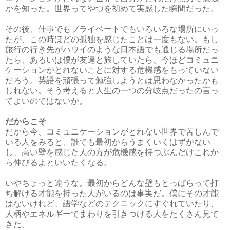
かを知った。世界ってやつを初めて実感した瞬間だった。
その後、仕事でもプライベートでもいろいろな場所にいっ
たが、この時ほどの孤独を感じたことは一度もない。もし
旅行の行き先がハワイのような日本語でも通じる場所だっ
たら、あるいは僕が友達と旅していたら、今ほどコミュニ
ケーションがとれないことに対する危機感をもっていない
だろう。英語を頑張って勉強しようとは思わなかったかも
しれない。そう考えると人生の一つの分岐点だったの言っ
てよいのではないか。
だからこそ
だから今、コミュニケーションがとれない世界で苦しんで
いる人をみると、誰でも最初からうまくいくはずがない
し、高い壁を感じた人の方が危機感を持つぶんだけこれか
ら伸びるよといいたくなる。
いやちょっと違うな。最初からどんな壁もとっぱらって打
ち解ける才能を持った人がいるのは事実だ。僕にその才能
はないけれど、語学などのテクニックにすぐれていたり、
人柄やエネルギーでまわりを引きつける人をたくさん見て
きた。