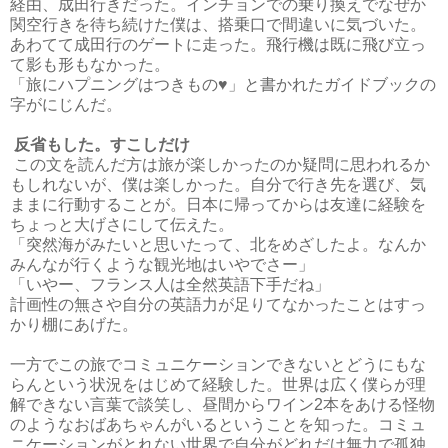
経由、成田行きだった。インチョンでの乗り換えでなぜか
関空行きを待ち続けた僕は、搭乗口で間違いに気づいた。
あわてて成田行のゲートに走った。飛行機は既に飛び立っ
て影も形もなかった。
「旅にハプニングはつきもの♥」と書かれたガイドブックの
字がにじんだ。
反省もした。すこしだけ
この文を読んだ方は旅が楽しかったのか疑問に思われるか
もしれないが、僕は楽しかった。自分で行き先を選び、気
ままに行動することが。日本に帰ってからは友達に経験を
ちょっと大げさにして伝えた。
「突然海がみたいと思いたって、北をめざしたよ。なんか
みんなが行くような観光地はいやでさー」
「いやー、フランス人は全然英語下手だね」
計画性の無さや自分の英語力が足りてなかったことはすっ
かり棚にあげた。
一方でこの旅でコミュニケーションできないとどうにもな
らんという状況をはじめて経験した。世界は広く僕らが理
解できない言葉で談笑し、昼間からワイン2本をあける怪物
のようなおばあちゃんがいるということを知った。コミュ
ニケーションがとれない世界で自分がどれだけ無力で孤独