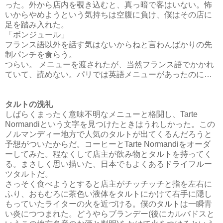
った。外から店内を覗き込むと、真っ暗で客はいない。怖
いからやめようという気持ちは空腹に負け、僕はその店に
足を踏み入れた。
「ボンジュール」
フランス語以外を話す気はないからねと言わんばかりの先
制パンチを食らう。
つらい。 メニューを渡されたが、当然フランス語でかかれ
ていて、読めない。パリでは英語メニューがあったのに…
タルトの洗礼
しばらくまったく意味不明なメニューと格闘し、Tarte
Normandiという文字を見つけたときはうれしかった。この
ノルマンディー地方で人気のタルトが出てくるんだろうと
予想がついたからだ。コーヒーとTarte Normandiをオーダ
ーしてみた。程なくして店主が飲み物とタルトを持ってく
る。まさしく思い描いた、日本でもよくあるドライフルー
ツタルトだ。
さっそく食べようとすると店主がチッチッチと指を左右に
ふり、おもむろに茶色い液体をタルトにかけて右手に隠し
もっていたライターの火を近づける。僕のタルトは一瞬青
い炎につつまれた。どうやらブランデー(後にカルバドスと