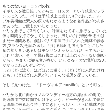
あてのないヨーロッパの旅
イギリスを数日旅してからユーロスターという鉄道でフラ
ンスに入った。パリは予想以上に楽しい町であった。ルー
ブル美術館は素人の僕でもわかるような有名作品がわんさ
かあった。ご飯もおいしかった。
パリを旅行して3日くらい。計画をたてずに旅行をしていた
僕は時間を持て余してしまった。帰りの飛行機が出るのは
まだ一週間ある。僕はパリの本屋で手に入れた地球の歩き
方(フランス)を読み返し、行ける場所を考えることにした。
食の都リヨンあるいはモンサンミッシェルは行ってみたい
けれど遠い。そして飛行機にはこれ以上のりたくない(怖い
から)。あまりに観光客が多い、いわゆるベタな場所はなん
かかっこわるい気がする。
ほどほどに近く、ほどほどに遠く、ほどほどに人気だけれ
ども、ほどほどに人気がないそんな場所を探していた。
そして見つけた。 『ドーヴィル(Deauville)』という町を。
パリから北に向かうノルマンディー地方の海沿いの町で、
高速鉄道で数時間でいけるという。ビーチがきれいで夏に
は避暑に来るお金持ちでにぎわうらしい。さらに地球の歩
き方にはドーヴィルからすぐ近くにはエトルタというさら