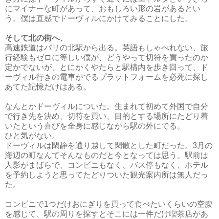
にマイナーな町があって、おもしろい形の岩があるとい
う。僕は直感でドーヴィルにかけてみることにした。
そして北の街へ、
高速鉄道はパリの北駅から出る。英語もしゃべれない、旅
行経験もゼロに等しい僕が、どうやって切符を買ったのか
定かでないが、とにかくやたらと駅構内を歩き回って、ド
ーヴィル行きの電車がでるプラットフォームを必死に探し
あてた記憶だけはある。
なんとかドーヴィルについた。生まれて初めて外国で自分
で行き先を決め、切符を買い、目的とする場所にたどり着
いたという喜びを全身に感じながら駅の外にでる。
ひと気がない。
ドーヴィルは閑静を通り越して閑散とした町だった。3月の
海辺の町なんてそんなものだと今となっては思う。駅前は
人影がまばらで、コンビニもなく、バス停もなく、ホテル
を予約しようと思ってたどりついた観光案内所は無人だっ
た。
コンビニで1つだけおにぎりを買って食べたいくらいの空腹
を感じて、駅の周りを探すとそこには一件だけ喫茶店があ