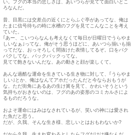
い。フグの本当の悲しさは、あいつらが見てて面白いとこ
ろなんだ。
昔、目黒には交差点の近くにとらふぐ亭があってな、俺は
たまに信号待ちの時に水槽のフグを見てこんなことを考え
ていた。
｢あー、こいつらなんも考えなくて毎日が日曜日でうらやま
しいなぁ｣ってな。俺がそう思うほどに、あいつら揃いも揃
ってだな、おっそろしく間抜けた表情してるぞ。口をパク
パクしてな。パックパックってな。
見てて飽きないんだな。あの動きと顔が楽しくて。
あんな過酷な運命を生きている生き物に対して、｢うらやま
しい｣とか、俺はなんてアホだったんだと今ならおもうが
な。ただ街角にあるあの生け簀を見て、かわいそうという
気持ちがおきないのは、フグのあの姿形のコミカルさによ
るものだろうな。
およそ運命にはみはなされているが、笑いの神には愛され
た魚だと思う。
だが、久我、そんな生き様、悲しいとはおもわないか?
だから久我、生まれ変わるとしたらフグだけは嫌なんだ。