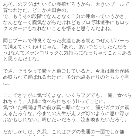
あそこのフグはたいてい養殖だろうから、大きいプールで
育つわけだ。どこか片田舎の。
で、もうその段階でなんとなく自分の運命っていうかさ、
なんとなーく朧気ながらだけれどもプロ野球選手にもロッ
クスターにもなれないことを悟ると思うんだよね。
同じプールで仲良くなった友達もある朝とつぜんザバーっ
て消えていくわけじゃん。｢あれ、あいつどうしたんだろ
う｣なんてメランコリックな気持ちになっちゃうこともある
と思うんだよな。
でさ、そうやって鬱々と過ごしていると、今度は自分が絡
め取られて運ばれるわけだ。多分池袋あたりのとらふぐ亭
に。
ここでさすがに気づくよな。いくらフグでも。｢俺、食べら
れちゃう、人間に食べられちゃう!｣ってことに。
気づいた瞬間は目の前が真っ暗になって、歯がガクガク震
えるだろうな。今までの人生が走フグ灯のように思い浮か
ぶかもしれない。叫びたいだろう、泣き喚きたいだろう。
だがしかしだ、久我。これはフグの悲運の一面でしか無