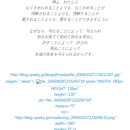
神よ、わたしに
なぐさめられることよりも、なぐさめることが
理解されることよりも、理解することが
愛されることよりも、愛することができますように
なぜなら、与えることによって、与えられ
自分を捨てて初めて自分を見出し
許すことによって、許され
死ぬことによって
永遠の生命を与えられるからです。
"http://blog.sparky.jp/bluepill/media/file_20060102T174212187.jpg"
target="_blank">
style="WIDTH: 180px;
HEIGHT: 135px"
height="135"
alt="file_20050828T215259718"
hspace="0"
src=
"http://blog.sparky.jp//media/img_20060102T174209133.png"
width="180"
border="0" />