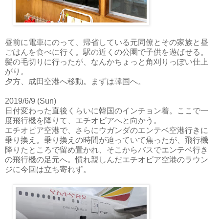
昼前に電車にのって、帰省している元同僚とその家族と昼
ごはんを食べに行く。駅の近くの公園で子供を遊ばせる。
髪の毛切りに行ったが、なんかちょっと角刈りっぽい仕上
がり。
夕方、成田空港へ移動。まずは韓国へ。
2019/6/9 (Sun)
日付変わった直後くらいに韓国のインチョン着。ここで一
度飛行機を降りて、エチオピアへと向かう。
エチオピア空港で、さらにウガンダのエンテベ空港行きに
乗り換え。乗り換えの時間が迫っていて焦ったが、飛行機
降りたところで留め置かれ、そこからバスでエンテベ行き
の飛行機の足元へ。慣れ親しんだエチオピア空港のラウン
ジに今回は立ち寄れず。