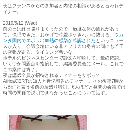
夜はフランスからの参加者と内緒の相談があると言われデ
ィナー。
2019/6/12 (Wed)
前の日は終日喋りまくったので、適度な体の疲れがあっ
て、快眠できた。おかげで時差ボケきれいに抜ける。
ウガ
ンダ国内でエボラ出血熱の感染が確認された
というニュー
スが入り、会議会場にいる非アフリカ出身者の間にも若干
の緊張が走る。タイミング悪いな。
ホテルのビジネスセンターで論文を印刷して、最終確認。
いくつか問題点を指摘して、編集委員会にメール。これで
この案件は終了。
夜は講師全員が招待されるディナーをサボって、
AfricaCERTの知人と近況報告のディナー。その後夜7時か
らBoFと言う名前の居残り特訓。6人ほどと昼間の会議では
時間の関係で説明できなかったことについて話す。