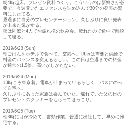
朝4時起床。プレゼン資料づくり。こういうのは新鮮さが必
要で、今週聞いたエッセンスを詰め込んで30分の発表の資
料にしたてる。
昼過ぎに自分のプレゼンテーション。久しぶりに良い発表
が出来た気がする。
夜は同僚と4人でお疲れ様の飲み会。疲れたので途中で離脱
して寝る。
2019/6/23 (Sun)
朝ごはんをホテルで食べて、空港へ。Uberは需要と供給で
料金のバランスを変えるらしい。この日は空港までの料金
が通常の1.5倍。高いがしかたない。
2019/6/24 (Mon)
13時ころ東京着。電車が止まっているらしく、バスにのっ
て自宅へ。
久しぶりにあった家族は喜んでいた。遅れていた父の日の
プレゼントのクッキーをもらってほっこり。
2019/6/25 (Tue)
朝3時に目が冷めて、書類作業。普通に出社して、早めに帰
宅する。