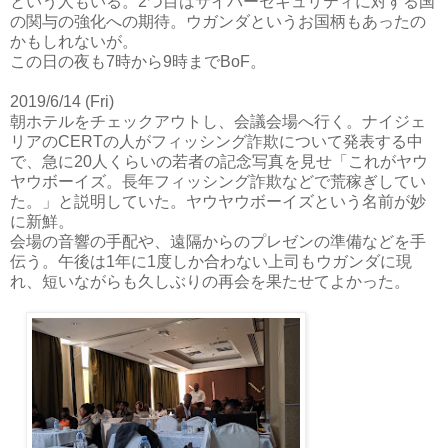
という人もいる。2つ目はサイバーセキュリティに対する国
の関与の強化への期待。ウガンダというお国柄もあったの
かもしれないが。
この日の夜も7時から9時までBoF。
2019/6/14 (Fri)
朝ホテルをチェックアウトし、会議会場へ行く。ナイジェ
リアのCERTの人がフィッシング詐欺について発表する中
で、急に20人くらいの若者の記念写真を見せ「これがヤウ
ヤウボーイズ。長年フィッシング詐欺などで荒稼ぎしてい
た。」と説明していた。ヤウヤウボーイズという名前が妙
に新鮮。
会場の音響の手配や、遠隔からのプレゼンの準備などを手
伝う。午後は1年に1度しか合わない上司もウガンダに現
れ、短いながらも久しぶりの再会を果たせてよかった。