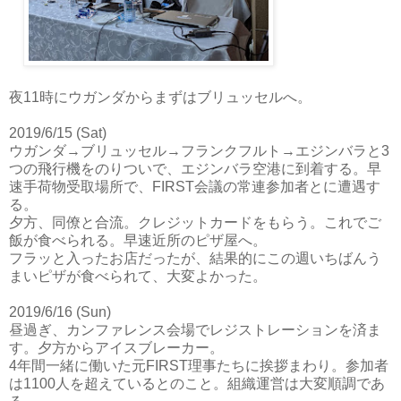
夜11時にウガンダからまずはブリュッセルへ。
2019/6/15 (Sat)
ウガンダ→ブリュッセル→フランクフルト→エジンバラと3
つの飛行機をのりついで、エジンバラ空港に到着する。早
速手荷物受取場所で、FIRST会議の常連参加者とに遭遇す
る。
夕方、同僚と合流。クレジットカードをもらう。これでご
飯が食べられる。早速近所のピザ屋へ。
フラッと入ったお店だったが、結果的にこの週いちばんう
まいピザが食べられて、大変よかった。
2019/6/16 (Sun)
昼過ぎ、カンファレンス会場でレジストレーションを済ま
す。夕方からアイスブレーカー。
4年間一緒に働いた元FIRST理事たちに挨拶まわり。参加者
は1100人を超えているとのこと。組織運営は大変順調であ