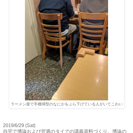
ラーメン屋で手榴弾型のなにかをぶら下げている人がいてこわい
2019/6/29 (Sat)
自宅で博論および翌週のタイでの講義資料づくり。博論の