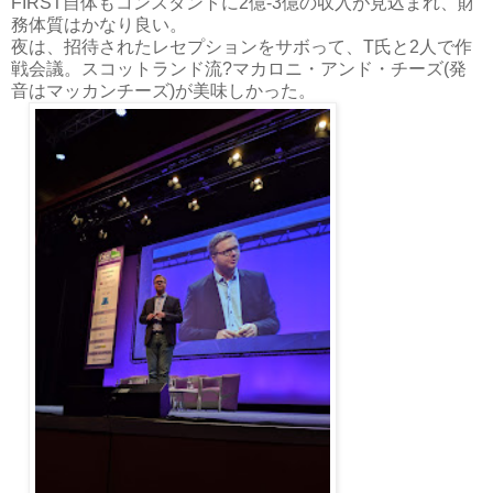
FIRST自体もコンスタントに2億-3億の収入が見込まれ、財
務体質はかなり良い。
夜は、招待されたレセプションをサボって、T氏と2人で作
戦会議。スコットランド流?マカロニ・アンド・チーズ(発
音はマッカンチーズ)が美味しかった。