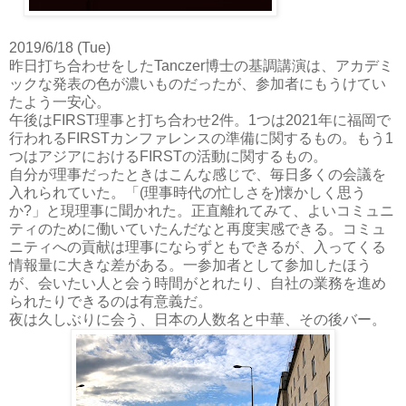
2019/6/18 (Tue)
昨日打ち合わせをしたTanczer博士の基調講演は、アカデミ
ックな発表の色が濃いものだったが、参加者にもうけてい
たよう一安心。
午後はFIRST理事と打ち合わせ2件。1つは2021年に福岡で
行われるFIRSTカンファレンスの準備に関するもの。もう1
つはアジアにおけるFIRSTの活動に関するもの。
自分が理事だったときはこんな感じで、毎日多くの会議を
入れられていた。「(理事時代の忙しさを)懐かしく思う
か?」と現理事に聞かれた。正直離れてみて、よいコミュニ
ティのために働いていたんだなと再度実感できる。コミュ
ニティへの貢献は理事にならずともできるが、入ってくる
情報量に大きな差がある。一参加者として参加したほう
が、会いたい人と会う時間がとれたり、自社の業務を進め
られたりできるのは有意義だ。
夜は久しぶりに会う、日本の人数名と中華、その後バー。