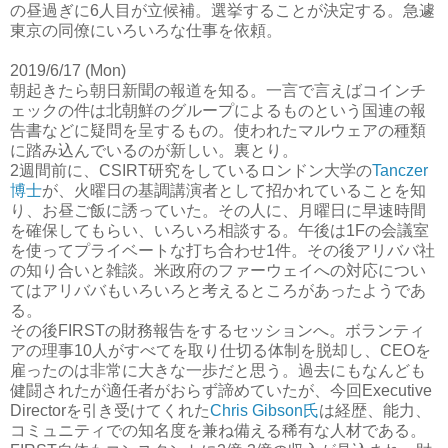
の昼過ぎに6人目が立候補。選挙することが決定する。急遽
東京の同僚にいろいろな仕事を依頼。
2019/6/17 (Mon)
朝起きたら朝日新聞の報道を知る。一言で言えばコインチ
ェックの件は北朝鮮のグループによるものという国連の報
告書などに疑問を呈するもの。使われたマルウェアの種類
に踏み込んでいるのが新しい。裏とり。
2週間前に、CSIRT研究をしているロンドン大学の
Tanczer
博士
が、火曜日の基調講演者として招かれていることを知
り、お昼ご飯に誘っていた。その人に、月曜日に早速時間
を確保してもらい、いろいろ相談する。午後は1Fの会議室
を使ってプライベートな打ち合わせ1件。その後アリババ社
の知り合いと雑談。米政府のファーウェイへの対応につい
てはアリババもいろいろと考えるところがあったようであ
る。
その後FIRSTの財務報告をするセッションへ。ボランティ
アの理事10人がすべてを取り仕切る体制を脱却し、CEOを
雇ったのは非常に大きな一歩だと思う。過去にもなんども
健闘されたが適任者がおらず諦めていたが、今回Executive
Directorを引き受けてくれた
Chris Gibson氏
は経歴、能力、
コミュニティでの知名度を兼ね備える稀有な人材である。