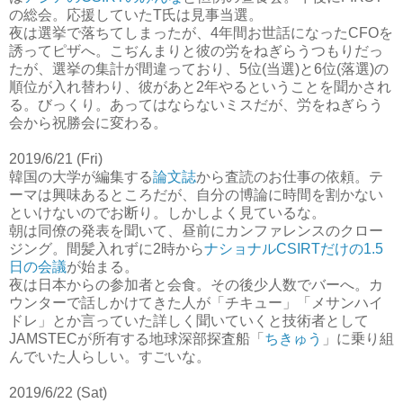
の総会。応援していたT氏は見事当選。
夜は選挙で落ちてしまったが、4年間お世話になったCFOを
誘ってピザへ。こぢんまりと彼の労をねぎらうつもりだっ
たが、選挙の集計が間違っており、5位(当選)と6位(落選)の
順位が入れ替わり、彼があと2年やるということを聞かされ
る。びっくり。あってはならないミスだが、労をねぎらう
会から祝勝会に変わる。
2019/6/21 (Fri)
韓国の大学が編集する
論文誌
から査読のお仕事の依頼。テ
ーマは興味あるところだが、自分の博論に時間を割かない
といけないのでお断り。しかしよく見ているな。
朝は同僚の発表を聞いて、昼前にカンファレンスのクロー
ジング。間髪入れずに2時から
ナショナルCSIRTだけの1.5
日の会議
が始まる。
夜は日本からの参加者と会食。その後少人数でバーへ。カ
ウンターで話しかけてきた人が「チキュー」「メサンハイ
ドレ」とか言っていた詳しく聞いていくと技術者として
JAMSTECが所有する地球深部探査船「
ちきゅう
」に乗り組
んでいた人らしい。すごいな。
2019/6/22 (Sat)