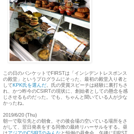
この日のバンケットでFIRSTは「インシデントレスポンス
の殿堂」というプログラムにそった、最初の殿堂入り者と
して
KPK氏を選んだ
。氏の受賞スピーチは経験に裏打ちさ
れ、かつ昨今のCSIRTの現状に、創始者としての懸念を感
じさせるものだった。でも、ちゃんと聞いている人が少な
かったね。
2019/6/20 (Thu)
朝一で取引先との朝食。その後会場の空いている場所をさ
がして、翌日発表をする同僚の最終リハーサルをする。昼
は
アジアのCSIRTのみんな
と恒例の昼食会。午後にFIRST