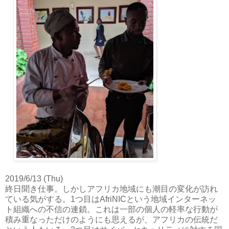
2019/6/13 (Thu)
終日聞き仕事。しかしアフリカ地域にも潮目の変化が訪れ
ている気がする。1つ目はAfriNICという地域インターネッ
ト組織への不信の連鎖。これは一部の個人の軽率な行動が
積み重なっただけのようにも思えるが、アフリカの伝統だ