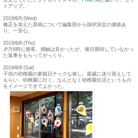
トアップ。
2019/6/5 (Wed)
修正を加えた原稿について編集部から採択決定の連絡あ
り。一安心。
2019/6/6 (Thu)
夕方6時に接客。感触は良かったが、後日期待していなかっ
た返事をもらってがっくり。
2019/6/8 (Sat)
子供の幼稚園の参観日チックな催し。親戚に送り迎えして
もらい、幼稚園に行く。なんとなく幼稚園生活というもの
をイメージできてよかった。