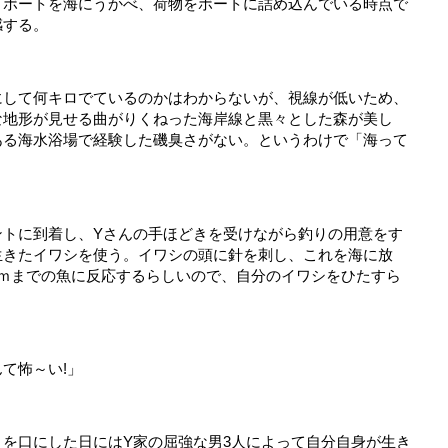
てボートを海にうかべ、荷物をボートに詰め込んでいる時点で
感する。
にして何キロでているのかはわからないが、視線が低いため、
な地形が見せる曲がりくねった海岸線と黒々とした森が美し
ある海水浴場で経験した磯臭さがない。というわけで「海って
ントに到着し、Yさんの手ほどきを受けながら釣りの用意をす
生きたイワシを使う。イワシの頭に針を刺し、これを海に放
2ｍまでの魚に反応するらしいので、自分のイワシをひたすら
て怖～い!」
を口にした日にはY家の屈強な男3人によって自分自身が生き