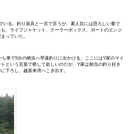
んでいる。釣り道具と一言で言うが、素人目には恐ろしい量で
たも、ライフジャケット、クーラーボックス、ボートのエンジ
埋まっていた。
から車で5分の崎浜へ早速釣りに出かける。ここにはY家のマイ
ートという言葉で察して欲しいのだが、Y家は相当の釣り好き
海に下ろし、越喜来湾へこぎ出す。