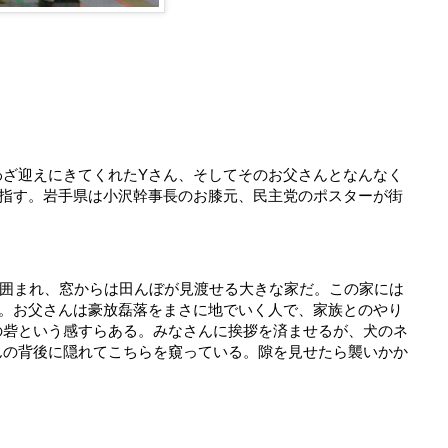
わざ迎えにきてくれたYさん、そしてそのお父さんとなんなく
目指す。岩手県は小沢幹事長のお膝元、民主党のポスターが街
に囲まれ、窓からは田んぼが見渡せる大きな家だ。この家には
る。お父さんは豪放磊落をまさに地でいく人で、家族とのやり
の砦という感すらある。みなさんに挨拶を済ませるが、犬のネ
んの背後に隠れてこちらを窺っている。隙を見せたら襲いかか