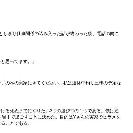
ひとしきり仕事関係の込み入った話が終わった後、電話の向こ
いと思ってます。」
岩手の私の実家にきてください。私は連休中釣り三昧の予定な
ける死ぬまでにやりたい3つの遊び
*1
の１つである。僕は迷
を岩手で過ごすことに決めた。目的はYさんの実家でヒラメを
することである。