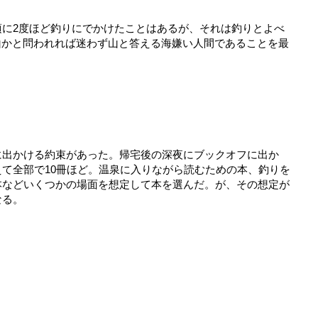
頃に2度ほど釣りにでかけたことはあるが、それは釣りとよべ
山かと問われれば迷わず山と答える海嫌い人間であることを最
に出かける約束があった。帰宅後の深夜にブックオフに出か
て全部で10冊ほど。温泉に入りながら読むための本、釣りを
本などいくつかの場面を想定して本を選んだ。が、その想定が
なる。