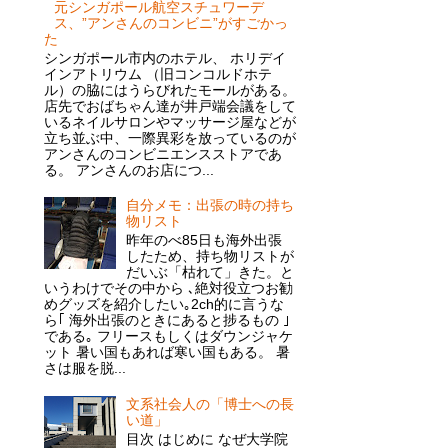
元シンガポール航空スチュワーデ
ス、”アンさんのコンビニ”がすごかっ
た
シンガポール市内のホテル、 ホリデイ
インアトリウム （旧コンコルドホテ
ル）の脇にはうらびれたモールがある。
店先でおばちゃん達が井戸端会議をして
いるネイルサロンやマッサージ屋などが
立ち並ぶ中、一際異彩を放っているのが
アンさんのコンビニエンスストアであ
る。 アンさんのお店につ...
自分メモ：出張の時の持ち
物リスト
昨年のべ85日も海外出張
したため、持ち物リストが
だいぶ「枯れて」きた。と
いうわけでその中から ､絶対役立つお勧
めグッズを紹介したい｡2ch的に言うな
ら｢ 海外出張のときにあると捗るもの ｣
である｡ フリースもしくはダウンジャケ
ット 暑い国もあれば寒い国もある。 暑
さは服を脱...
文系社会人の「博士への長
い道」
目次 はじめに なぜ大学院