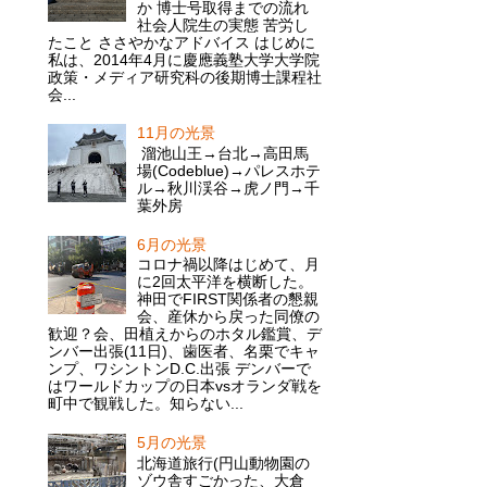
か 博士号取得までの流れ
社会人院生の実態 苦労し
たこと ささやかなアドバイス はじめに
私は、2014年4月に慶應義塾大学大学院
政策・メディア研究科の後期博士課程社
会...
11月の光景
溜池山王→台北→高田馬
場(Codeblue)→パレスホテ
ル→秋川渓谷→虎ノ門→千
葉外房
6月の光景
コロナ禍以降はじめて、月
に2回太平洋を横断した。
神田でFIRST関係者の懇親
会、産休から戻った同僚の
歓迎？会、田植えからのホタル鑑賞、デ
ンバー出張(11日)、歯医者、名栗でキャ
ンプ、ワシントンD.C.出張 デンバーで
はワールドカップの日本vsオランダ戦を
町中で観戦した。知らない...
5月の光景
北海道旅行(円山動物園の
ゾウ舎すごかった、大倉