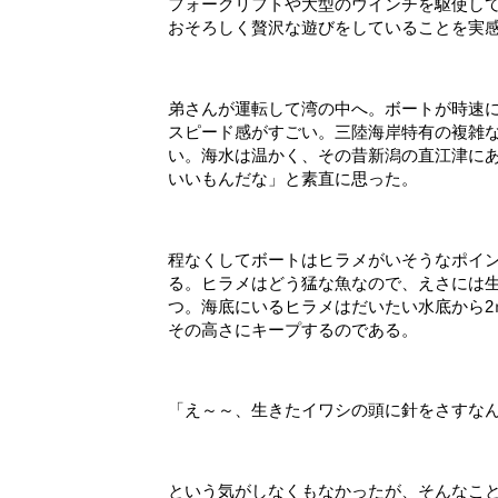
フォークリフトや大型のウインチを駆使し
おそろしく贅沢な遊びをしていることを実
弟さんが運転して湾の中へ。ボートが時速
スピード感がすごい。三陸海岸特有の複雑
い。海水は温かく、その昔新潟の直江津に
いいもんだな」と素直に思った。
程なくしてボートはヒラメがいそうなポイ
る。ヒラメはどう猛な魚なので、えさには
つ。海底にいるヒラメはだいたい水底から
その高さにキープするのである。
「え～～、生きたイワシの頭に針をさすなん
という気がしなくもなかったが、そんなこと