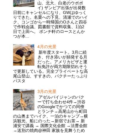
山、北大、白老のウポポ
イ) ザンビア出張が出発数
日前にキャンセルになり、GWはゆっく
りできた。名栗への下見、清瀬でのハイ
ク、コンゴから一時帰国のOさんと四谷
で作戦会議、図書館で資料収集、1泊2
日で上田へ。 ポンチ軒のロースとんか
つが本...
4月の光景
新年度スタート。3月に続
き、付き添いが頻発する月
だった。アメリカビザと運
転免許が両方期限切れそう
で更新している。完全プライベートな高
尾山登山、すすきの、パクチーたっぷり
パスタ
3月の光景
アゼルバイジャンのバク
ーで打ち合わせ4件→渋谷
のGoogleでかつての同僚
とランチ→高尾山から町田
の山奥までハイク、一泊のキャンプ→横
浜観光、船にのった→新宿でお茶→ 新
浦安で講義 → 国際文化会館 →法曹会館
→送別の焼肉@神田 家族を見舞うため