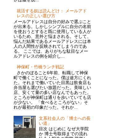
就活する奴は読んどけ： メールアド
レスの正しい選び方
メールアドレスは自分の好みで選ぶこと
が出来る。しかしシンプルに自分の名前
を使おうとすると既に使用している人が
いるため、意外と悩まされる。そして、
悩んだ結果であるメールアドレスには本
人の人間性が反映されてしまうのであ
る。 ここでは、ありがちな駄目なメー
ルアドレスの例を紹介し...
神保町・竹橋ランチ戦記
さかのぼること6年前、転職して神保
町で働くことになった。僕は途方にくれ
た。それまで働いていた目黒は飲食店も
弁当屋も選びたい放題だった。美味しい
店、安くて量の多い店なんでもあった。
ところが神保町は通りを歩いていても店
が少ない。 「食べるところがない」そ
れが最初の印象だった。それか...
文系社会人の「博士への長
い道」
目次 はじめに なぜ大学院
か 博士号取得までの流れ