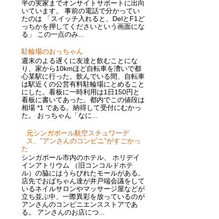
半の実家までオンサイトサポートに出向
いています。 事前の電話で分かってい
たのは 「スイッチ入れると、DelとF1ど
っちかを押してくださいという画面にな
る」 この一点のみ...
駐輪場のおっちゃん
週末のよる遅くに友達と飲むことにな
り、家から10kmほど自転車を漕いで都
心某駅に行った。飲んでいる間、自転車
は駅近くの公営有料駐輪場にとめること
にした。看板に一時利用は1日150円と
看板に書いてあった。都内でこの値段は
相場 *1 である。納得して受付にむかっ
た。 おっちゃん「なに...
元シンガポール航空スチュワーデ
ス、”アンさんのコンビニ”がすごかっ
た
シンガポール市内のホテル、 ホリデイ
インアトリウム （旧コンコルドホテ
ル）の脇にはうらびれたモールがある。
店先でおばちゃん達が井戸端会議をして
いるネイルサロンやマッサージ屋などが
立ち並ぶ中、一際異彩を放っているのが
アンさんのコンビニエンスストアであ
る。 アンさんのお店につ...