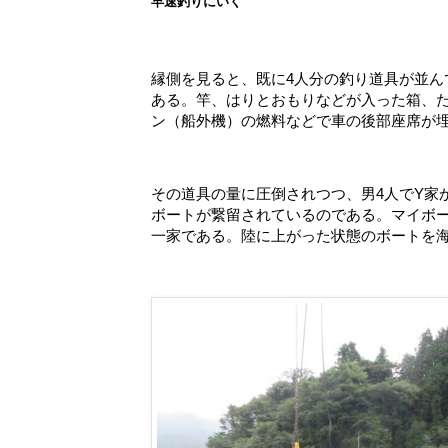
早速釣りにいく
縁側を見ると、既に4人分の釣り道具が並
ある。竿、はりとおもりなどが入った箱、
ン（船外機）の燃料などで車の後部座席が
その道具の量に圧倒されつつ、男4人でY家
ボートが繋留されているのである。マイボ
一家である。陸に上がった状態のボートを