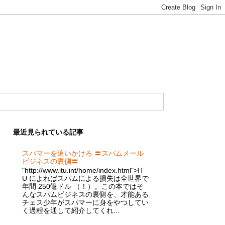
最近見られている記事
スパマーを追いかけろ 〓スパムメール
ビジネスの裏側〓
"http://www.itu.int/home/index.html">IT
U によればスパムによる損失は全世界で
年間 250億ドル （！）。この本ではそ
んなスパムビジネスの裏側を、才能ある
チェス少年がスパマーに身をやつしてい
く過程を通して紹介してくれ...