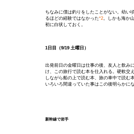
ちなみに僕は釣りをしたことがない。幼い
るほどの経験ではなかった
*2
。しかも海か
初に白状しておく。
1日目（9/19 土曜日）
出発前日の金曜日は仕事の後、友人と飲み
け、この旅行で読む本を仕入れる。硬軟交え
しながら船の上で読む本、旅の車中で読む
いろいろ間違っていた事はこの後明らかに
新幹線で岩手