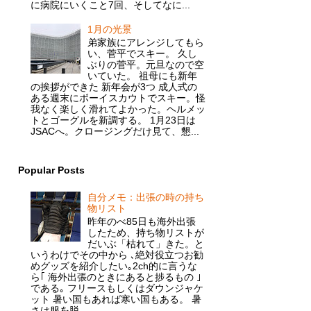
に病院にいくこと7回、そしてなに...
1月の光景
弟家族にアレンジしてもら
い、菅平でスキー。 久し
ぶりの菅平。元旦なので空
いていた。 祖母にも新年
の挨拶ができた 新年会が3つ 成人式の
ある週末にボーイスカウトでスキー。怪
我なく楽しく滑れてよかった。ヘルメッ
トとゴーグルを新調する。 1月23日は
JSACへ。クロージングだけ見て、懇...
Popular Posts
自分メモ：出張の時の持ち
物リスト
昨年のべ85日も海外出張
したため、持ち物リストが
だいぶ「枯れて」きた。と
いうわけでその中から ､絶対役立つお勧
めグッズを紹介したい｡2ch的に言うな
ら｢ 海外出張のときにあると捗るもの ｣
である｡ フリースもしくはダウンジャケ
ット 暑い国もあれば寒い国もある。 暑
さは服を脱...