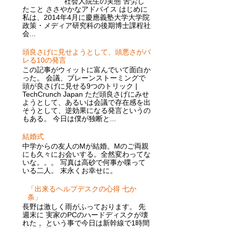
社会人院生の実態 苦労し
たこと ささやかなアドバイス はじめに
私は、2014年4月に慶應義塾大学大学院
政策・メディア研究科の後期博士課程社
会...
頭良さげに見せようとして、頭悪さがバ
レる10の発言
この記事がウィットに富んでいて面白か
った。 会議、ブレーンストーミングで
頭が良さげに見せる9つのトリック |
TechCrunch Japan ただ頭良さげにみせ
ようとして、あるいは会議で存在感を出
そうとして、逆効果になる発言というの
もある。 今日は僕が独断と...
結婚式
中学からの友人のMが結婚。Mのご両親
にも久々にお会いする。全然変わってな
いな。。。 写真は高砂で何事か喋って
いる二人。 末永くお幸せに。
「出来るヘルプデスクの心得 七か
条」
長野は激しく雨がふっております。 先
週末に 実家のPCのハードディスクが壊
れた 。という事で今日は新幹線で1時間