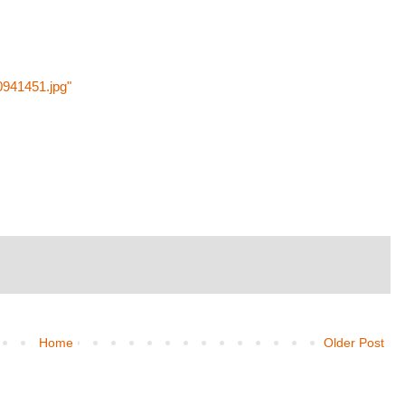
0941451.jpg"
Home
Older Post