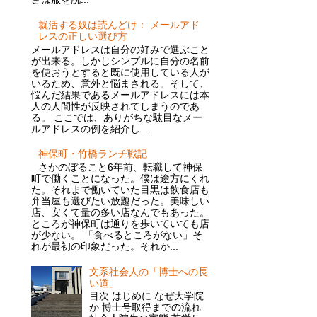
就活する奴は読んどけ： メールアド
レスの正しい選び方
メールアドレスは自分の好みで選ぶこと
が出来る。しかしシンプルに自分の名前
を使おうとすると既に使用している人が
いるため、意外と悩まされる。そして、
悩んだ結果であるメールアドレスには本
人の人間性が反映されてしまうのであ
る。 ここでは、ありがちな駄目なメー
ルアドレスの例を紹介し...
神保町・竹橋ランチ戦記
さかのぼること6年前、転職して神保
町で働くことになった。僕は途方にくれ
た。それまで働いていた目黒は飲食店も
弁当屋も選びたい放題だった。美味しい
店、安くて量の多い店なんでもあった。
ところが神保町は通りを歩いていても店
が少ない。 「食べるところがない」そ
れが最初の印象だった。それか...
文系社会人の「博士への長
い道」
目次 はじめに なぜ大学院
か 博士号取得までの流れ