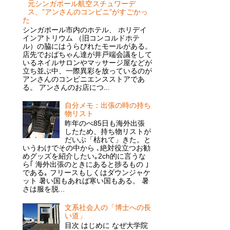
元シンガポール航空スチュワーデ
ス、”アンさんのコンビニ”がすごかっ
た
シンガポール市内のホテル、 ホリデイ
インアトリウム （旧コンコルドホテ
ル）の脇にはうらびれたモールがある。
店先でおばちゃん達が井戸端会議をして
いるネイルサロンやマッサージ屋などが
立ち並ぶ中、一際異彩を放っているのが
アンさんのコンビニエンスストアであ
る。 アンさんのお店につ...
自分メモ：出張の時の持ち
物リスト
昨年のべ85日も海外出張
したため、持ち物リストが
だいぶ「枯れて」きた。と
いうわけでその中から ､絶対役立つお勧
めグッズを紹介したい｡2ch的に言うな
ら｢ 海外出張のときにあると捗るもの ｣
である｡ フリースもしくはダウンジャケ
ット 暑い国もあれば寒い国もある。 暑
さは服を脱...
文系社会人の「博士への長
い道」
目次 はじめに なぜ大学院