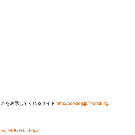
それを表示してくれるサイト
"http://booklog.jp/">booklog
。
3px; HEIGHT: 180px"