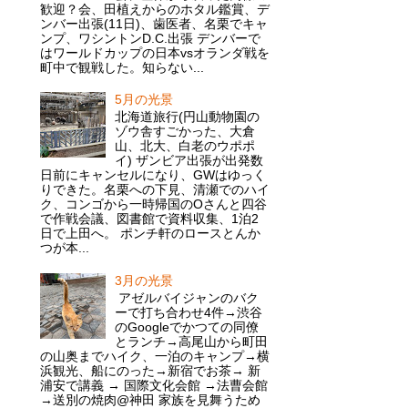
歓迎？会、田植えからのホタル鑑賞、デ
ンバー出張(11日)、歯医者、名栗でキャ
ンプ、ワシントンD.C.出張 デンバーで
はワールドカップの日本vsオランダ戦を
町中で観戦した。知らない...
5月の光景
北海道旅行(円山動物園の
ゾウ舎すごかった、大倉
山、北大、白老のウポポ
イ) ザンビア出張が出発数
日前にキャンセルになり、GWはゆっく
りできた。名栗への下見、清瀬でのハイ
ク、コンゴから一時帰国のOさんと四谷
で作戦会議、図書館で資料収集、1泊2
日で上田へ。 ポンチ軒のロースとんか
つが本...
3月の光景
アゼルバイジャンのバク
ーで打ち合わせ4件→渋谷
のGoogleでかつての同僚
とランチ→高尾山から町田
の山奥までハイク、一泊のキャンプ→横
浜観光、船にのった→新宿でお茶→ 新
浦安で講義 → 国際文化会館 →法曹会館
→送別の焼肉@神田 家族を見舞うため