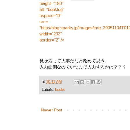
height="180"
alt="booklog"
hspace="0"
src=
"http://blog.sparky.jp/images/img_20051104T01
width="233"
border="2" />
見せ方って大事だなと改めて思う。
入力面倒なのでいつまで入力するかは？？？
at
10:11 AM
Labels:
books
Newer Post