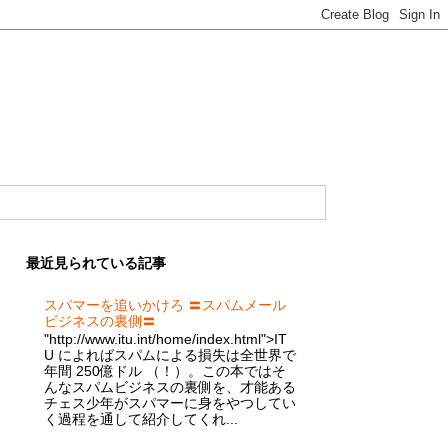
最近見られている記事
スパマーを追いかけろ 〓スパムメール
ビジネスの裏側〓
"http://www.itu.int/home/index.html">IT
U によればスパムによる損失は全世界で
年間 250億ドル （！）。この本ではそ
んなスパムビジネスの裏側を、才能ある
チェス少年がスパマーに身をやつしてい
く過程を通して紹介してくれ...