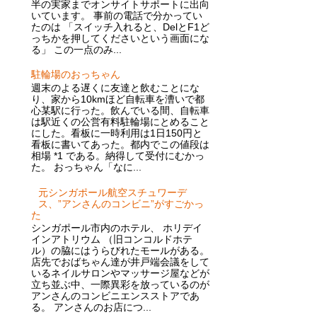
半の実家までオンサイトサポートに出向
いています。 事前の電話で分かってい
たのは 「スイッチ入れると、DelとF1ど
っちかを押してくださいという画面にな
る」 この一点のみ...
駐輪場のおっちゃん
週末のよる遅くに友達と飲むことにな
り、家から10kmほど自転車を漕いで都
心某駅に行った。飲んでいる間、自転車
は駅近くの公営有料駐輪場にとめること
にした。看板に一時利用は1日150円と
看板に書いてあった。都内でこの値段は
相場 *1 である。納得して受付にむかっ
た。 おっちゃん「なに...
元シンガポール航空スチュワーデ
ス、”アンさんのコンビニ”がすごかっ
た
シンガポール市内のホテル、 ホリデイ
インアトリウム （旧コンコルドホテ
ル）の脇にはうらびれたモールがある。
店先でおばちゃん達が井戸端会議をして
いるネイルサロンやマッサージ屋などが
立ち並ぶ中、一際異彩を放っているのが
アンさんのコンビニエンスストアであ
る。 アンさんのお店につ...