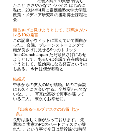
社会人院生の実態 苦労し
たこと ささやかなアドバイス はじめに
私は、2014年4月に慶應義塾大学大学院
政策・メディア研究科の後期博士課程社
会...
頭良さげに見せようとして、頭悪さがバ
レる10の発言
この記事がウィットに富んでいて面白か
った。 会議、ブレーンストーミングで
頭が良さげに見せる9つのトリック |
TechCrunch Japan ただ頭良さげにみせ
ようとして、あるいは会議で存在感を出
そうとして、逆効果になる発言というの
もある。 今日は僕が独断と...
結婚式
中学からの友人のMが結婚。Mのご両親
にも久々にお会いする。全然変わってな
いな。。。 写真は高砂で何事か喋って
いる二人。 末永くお幸せに。
「出来るヘルプデスクの心得 七か
条」
長野は激しく雨がふっております。 先
週末に 実家のPCのハードディスクが壊
れた 。という事で今日は新幹線で1時間