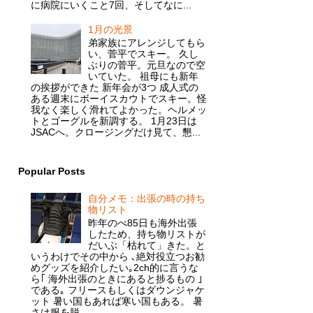
に病院にいくこと7回、そしてなに...
1月の光景
弟家族にアレンジしてもら
い、菅平でスキー。 久し
ぶりの菅平。元旦なので空
いていた。 祖母にも新年
の挨拶ができた 新年会が3つ 成人式の
ある週末にボーイスカウトでスキー。怪
我なく楽しく滑れてよかった。ヘルメッ
トとゴーグルを新調する。 1月23日は
JSACへ。クロージングだけ見て、懇...
Popular Posts
自分メモ：出張の時の持ち
物リスト
昨年のべ85日も海外出張
したため、持ち物リストが
だいぶ「枯れて」きた。と
いうわけでその中から ､絶対役立つお勧
めグッズを紹介したい｡2ch的に言うな
ら｢ 海外出張のときにあると捗るもの ｣
である｡ フリースもしくはダウンジャケ
ット 暑い国もあれば寒い国もある。 暑
さは服を脱...