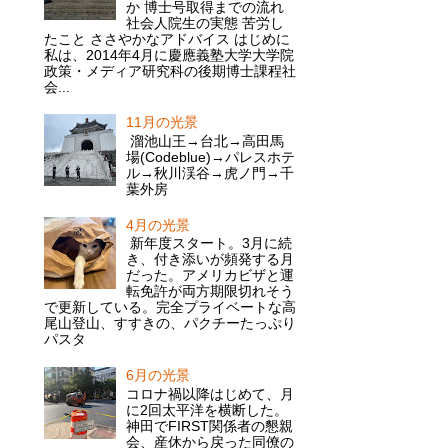
か 博士号取得までの流れ
社会人院生の実態 苦労し
たこと ささやかなアドバイス はじめに
私は、2014年4月に慶應義塾大学大学院
政策・メディア研究科の後期博士課程社
会...
11月の光景
溜池山王→台北→高田馬
場(Codeblue)→パレスホテ
ル→秋川渓谷→虎ノ門→千
葉外房
4月の光景
新年度スタート。3月に続
き、付き添いが頻発する月
だった。アメリカビザと運
転免許が両方期限切れそう
で更新している。完全プライベートな高
尾山登山、すすきの、パクチーたっぷり
パスタ
6月の光景
コロナ禍以降はじめて、月
に2回太平洋を横断した。
神田でFIRST関係者の懇親
会、産休から戻った同僚の