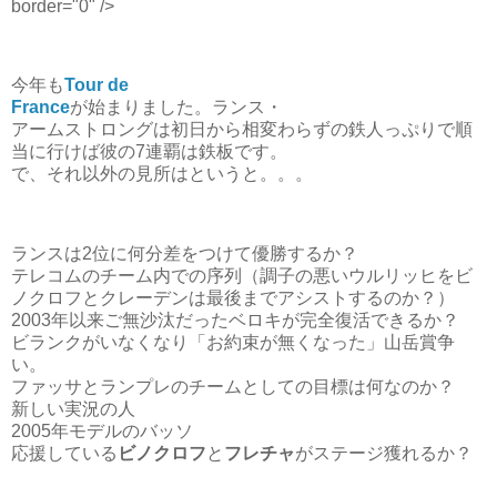
border="0" />
今年も
Tour de
France
が始まりました。ランス・
アームストロングは初日から相変わらずの鉄人っぷりで順
当に行けば彼の7連覇は鉄板です。
で、それ以外の見所はというと。。。
ランスは2位に何分差をつけて優勝するか？
テレコムのチーム内での序列（調子の悪いウルリッヒをビ
ノクロフとクレーデンは最後までアシストするのか？）
2003年以来ご無沙汰だったベロキが完全復活できるか？
ビランクがいなくなり「お約束が無くなった」山岳賞争
い。
ファッサとランプレのチームとしての目標は何なのか？
新しい実況の人
2005年モデルのバッソ
応援している
ビノクロフ
と
フレチャ
がステージ獲れるか？