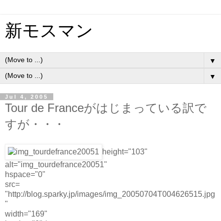
新モスマン
▼
▼
Jul 4, 2005
Tour de Franceがはじまっている訳で
すが・・・
height="103"
alt="img_tourdefrance20051"
hspace="0"
src=
"http://blog.sparky.jp/images/img_20050704T004626515.jpg
"
width="169"