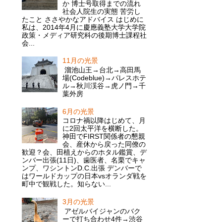
か 博士号取得までの流れ
社会人院生の実態 苦労し
たこと ささやかなアドバイス はじめに
私は、2014年4月に慶應義塾大学大学院
政策・メディア研究科の後期博士課程社
会...
11月の光景
溜池山王→台北→高田馬
場(Codeblue)→パレスホテ
ル→秋川渓谷→虎ノ門→千
葉外房
6月の光景
コロナ禍以降はじめて、月
に2回太平洋を横断した。
神田でFIRST関係者の懇親
会、産休から戻った同僚の
歓迎？会、田植えからのホタル鑑賞、デ
ンバー出張(11日)、歯医者、名栗でキャ
ンプ、ワシントンD.C.出張 デンバーで
はワールドカップの日本vsオランダ戦を
町中で観戦した。知らない...
3月の光景
アゼルバイジャンのバク
ーで打ち合わせ4件→渋谷