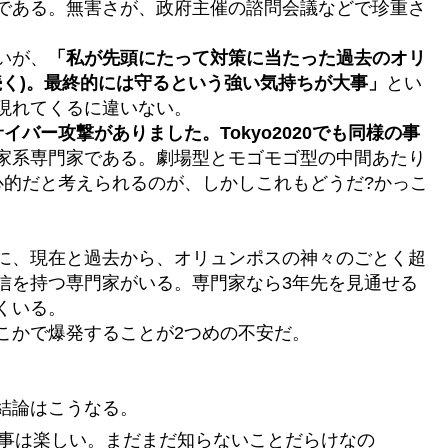
である。無害さが、政府主催の諮問会議などで珍重さ
いが、
「私が先頭にたって対策に当たった過去のオリ
続く)。最終的には守るという強い気持ちが大事」
とい
現れてくるに違いない。
バー攻撃がありました。Tokyo2020でも同様の事
家系専門家である。劇場型とモゴモゴ型の中間あたり
心的だと考えられるのが、しかしこれもどうだ?かっこ
に、現在と過去から、オリュンポスの神々のごとく超
信を持つ専門家がいる。専門家なら3年先を見通せる
くいる。
こかで爆発することが2つめの不安だ。
結論はこうなる。
事は楽しい。まだまだ知らないことだらけなの