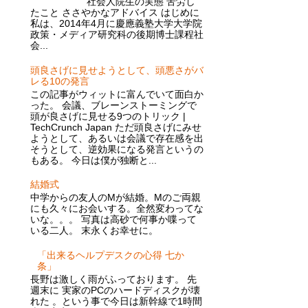
社会人院生の実態 苦労し
たこと ささやかなアドバイス はじめに
私は、2014年4月に慶應義塾大学大学院
政策・メディア研究科の後期博士課程社
会...
頭良さげに見せようとして、頭悪さがバ
レる10の発言
この記事がウィットに富んでいて面白か
った。 会議、ブレーンストーミングで
頭が良さげに見せる9つのトリック |
TechCrunch Japan ただ頭良さげにみせ
ようとして、あるいは会議で存在感を出
そうとして、逆効果になる発言というの
もある。 今日は僕が独断と...
結婚式
中学からの友人のMが結婚。Mのご両親
にも久々にお会いする。全然変わってな
いな。。。 写真は高砂で何事か喋って
いる二人。 末永くお幸せに。
「出来るヘルプデスクの心得 七か
条」
長野は激しく雨がふっております。 先
週末に 実家のPCのハードディスクが壊
れた 。という事で今日は新幹線で1時間