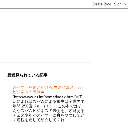
最近見られている記事
スパマーを追いかけろ 〓スパムメール
ビジネスの裏側〓
"http://www.itu.int/home/index.html">IT
U によればスパムによる損失は全世界で
年間 250億ドル （！）。この本ではそ
んなスパムビジネスの裏側を、才能ある
チェス少年がスパマーに身をやつしてい
く過程を通して紹介してくれ...