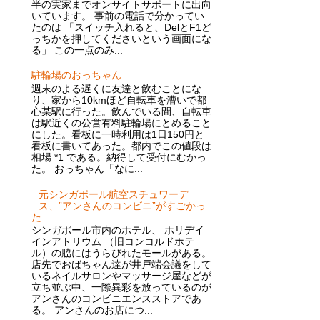
半の実家までオンサイトサポートに出向
いています。 事前の電話で分かってい
たのは 「スイッチ入れると、DelとF1ど
っちかを押してくださいという画面にな
る」 この一点のみ...
駐輪場のおっちゃん
週末のよる遅くに友達と飲むことにな
り、家から10kmほど自転車を漕いで都
心某駅に行った。飲んでいる間、自転車
は駅近くの公営有料駐輪場にとめること
にした。看板に一時利用は1日150円と
看板に書いてあった。都内でこの値段は
相場 *1 である。納得して受付にむかっ
た。 おっちゃん「なに...
元シンガポール航空スチュワーデ
ス、”アンさんのコンビニ”がすごかっ
た
シンガポール市内のホテル、 ホリデイ
インアトリウム （旧コンコルドホテ
ル）の脇にはうらびれたモールがある。
店先でおばちゃん達が井戸端会議をして
いるネイルサロンやマッサージ屋などが
立ち並ぶ中、一際異彩を放っているのが
アンさんのコンビニエンスストアであ
る。 アンさんのお店につ...