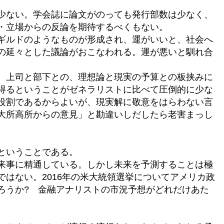
少ない。学会誌に論文がのっても発行部数は少なく、
・立場からの反論を期待するべくもない。
ギルドのようなものが形成され、運がいいと、社会へ
の延々とした議論がおこなわれる。運が悪いと馴れ合
。上司と部下との、理想論と現実の予算との板挟みに
得るということがゼネラリストに比べて圧倒的に少な
役割であるからよいが、現実解に敬意をはらわない言
大所高所からの意見」と勘違いしだしたら老害まっし
ということである。
来事に精通している。しかし未来を予測することは極
はない。2016年の米大統領選挙についてアメリカ政
ろうか? 金融アナリストの市況予想がどれだけあた