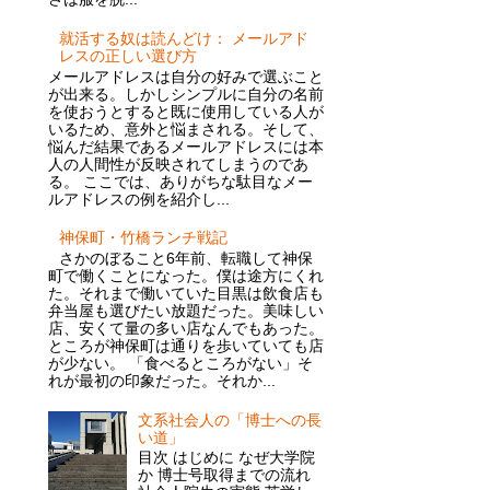
就活する奴は読んどけ： メールアド
レスの正しい選び方
メールアドレスは自分の好みで選ぶこと
が出来る。しかしシンプルに自分の名前
を使おうとすると既に使用している人が
いるため、意外と悩まされる。そして、
悩んだ結果であるメールアドレスには本
人の人間性が反映されてしまうのであ
る。 ここでは、ありがちな駄目なメー
ルアドレスの例を紹介し...
神保町・竹橋ランチ戦記
さかのぼること6年前、転職して神保
町で働くことになった。僕は途方にくれ
た。それまで働いていた目黒は飲食店も
弁当屋も選びたい放題だった。美味しい
店、安くて量の多い店なんでもあった。
ところが神保町は通りを歩いていても店
が少ない。 「食べるところがない」そ
れが最初の印象だった。それか...
文系社会人の「博士への長
い道」
目次 はじめに なぜ大学院
か 博士号取得までの流れ