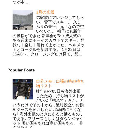
つが本...
1月の光景
弟家族にアレンジしてもら
い、菅平でスキー。 久し
ぶりの菅平。元旦なので空
いていた。 祖母にも新年
の挨拶ができた 新年会が3つ 成人式の
ある週末にボーイスカウトでスキー。怪
我なく楽しく滑れてよかった。ヘルメッ
トとゴーグルを新調する。 1月23日は
JSACへ。クロージングだけ見て、懇...
Popular Posts
自分メモ：出張の時の持ち
物リスト
昨年のべ85日も海外出張
したため、持ち物リストが
だいぶ「枯れて」きた。と
いうわけでその中から ､絶対役立つお勧
めグッズを紹介したい｡2ch的に言うな
ら｢ 海外出張のときにあると捗るもの ｣
である｡ フリースもしくはダウンジャケ
ット 暑い国もあれば寒い国もある。 暑
さは服を脱...