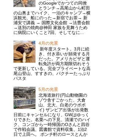
のGoogleでかつての同僚
とランチ→高尾山から町田
の山奥までハイク、一泊のキャンプ→横
浜観光、船にのった→新宿でお茶→ 新
浦安で講義 → 国際文化会館 →法曹会館
→送別の焼肉@神田 家族を見舞うため
に病院にいくこと7回、そしてなに...
4月の光景
新年度スタート。3月に続
き、付き添いが頻発する月
だった。アメリカビザと運
転免許が両方期限切れそう
で更新している。完全プライベートな高
尾山登山、すすきの、パクチーたっぷり
パスタ
5月の光景
北海道旅行(円山動物園の
ゾウ舎すごかった、大倉
山、北大、白老のウポポ
イ) ザンビア出張が出発数
日前にキャンセルになり、GWはゆっく
りできた。名栗への下見、清瀬でのハイ
ク、コンゴから一時帰国のOさんと四谷
で作戦会議、図書館で資料収集、1泊2
日で上田へ。 ポンチ軒のロースとんか