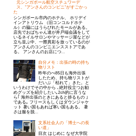
元シンガポール航空スチュワーデ
ス、”アンさんのコンビニ”がすごかっ
た
シンガポール市内のホテル、 ホリデイ
インアトリウム （旧コンコルドホテ
ル）の脇にはうらびれたモールがある。
店先でおばちゃん達が井戸端会議をして
いるネイルサロンやマッサージ屋などが
立ち並ぶ中、一際異彩を放っているのが
アンさんのコンビニエンスストアであ
る。 アンさんのお店につ...
自分メモ：出張の時の持ち
物リスト
昨年のべ85日も海外出張
したため、持ち物リストが
だいぶ「枯れて」きた。と
いうわけでその中から ､絶対役立つお勧
めグッズを紹介したい｡2ch的に言うな
ら｢ 海外出張のときにあると捗るもの ｣
である｡ フリースもしくはダウンジャケ
ット 暑い国もあれば寒い国もある。 暑
さは服を脱...
文系社会人の「博士への長
い道」
目次 はじめに なぜ大学院