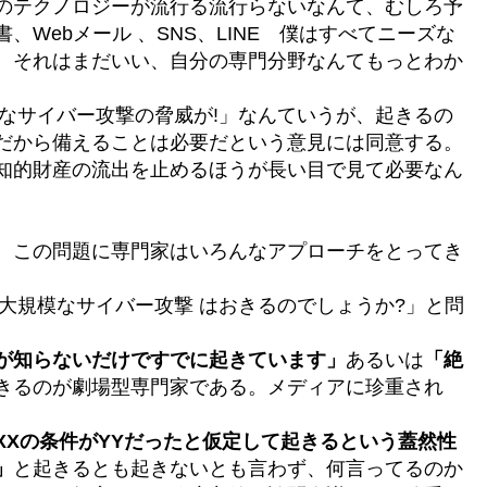
のテクノロジーが流行る流行らないなんて、むしろ予
、Webメール 、SNS、LINE 僕はすべてニーズな
。それはまだいい、自分の専門分野なんてもっとわか
模なサイバー攻撃の脅威が!」なんていうが、起きるの
だから備えることは必要だという意見には同意する。
知的財産の流出を止めるほうが長い目で見て必要なん
、この問題に専門家はいろんなアプローチをとってき
で大規模なサイバー攻撃 はおきるのでしょうか?」と問
が知らないだけですでに起きています」
あるいは
「絶
きるのが劇場型専門家である。メディアに珍重され
XXの条件がYYだったと仮定して起きるという蓋然性
」
と起きるとも起きないとも言わず、何言ってるのか